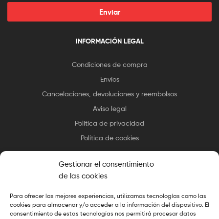
Enviar
INFORMACIÓN LEGAL
Condiciones de compra
Envíos
Cancelaciones, devoluciones y reembolsos
Aviso legal
Política de privacidad
Política de cookies
Gestionar el consentimiento
de las cookies
Para ofrecer las mejores experiencias, utilizamos tecnologías como las
Copyright © 2025 Essax
.
All Rights Reserved. Diseño cocinado
cookies para almacenar y/o acceder a la información del dispositivo. El
por
El Chef de la Web
consentimiento de estas tecnologías nos permitirá procesar datos