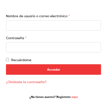
para
cada
Nombre de usuario o correo electrónico
*
necesidad
Contraseña
*
Recuérdame
Acceder
¿Olvidaste la contraseña?
¿No tienes cuenta? Regístrate
aquí