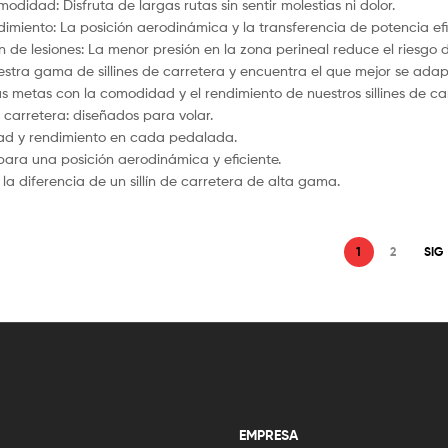
odidad: Disfruta de largas rutas sin sentir molestias ni dolor.
ndimiento: La posición aerodinámica y la transferencia de potencia ef
 de lesiones: La menor presión en la zona perineal reduce el riesgo d
estra gama de sillines de carretera y encuentra el que mejor se adapt
us metas con la comodidad y el rendimiento de nuestros sillines de ca
de carretera: diseñados para volar.
ad y rendimiento en cada pedalada.
 para una posición aerodinámica y eficiente.
la diferencia de un sillín de carretera de alta gama.
1
2
SIG
EMPRESA