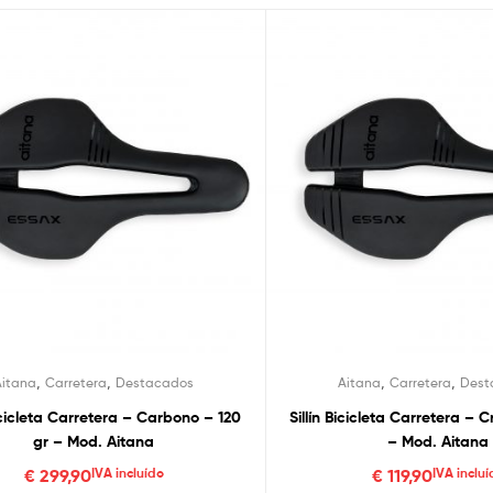
,
,
,
,
Aitana
Carretera
Destacados
Aitana
Carretera
Dest
Bicicleta Carretera – Carbono – 120
Sillín Bicicleta Carretera – 
gr – Mod. Aitana
– Mod. Aitana
€
299,90
IVA incluído
€
119,90
IVA incluí