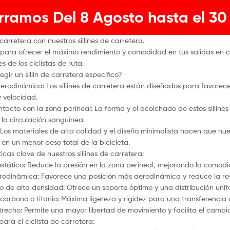
rramos Del 8 Agosto hasta el 30
arretera con nuestros sillines de carretera.
para ofrecer el máximo rendimiento y comodidad en tus salidas en ca
 de los ciclistas de ruta.
egir un sillín de carretera específico?
 aerodinámica: Los sillines de carretera están diseñados para favore
y velocidad.
ntacto con la zona perineal: La forma y el acolchado de estos silline
la circulación sanguínea.
: Los materiales de alta calidad y el diseño minimalista hacen que nue
 en un menor peso total de la bicicleta.
icas clave de nuestros sillines de carretera:
ostático: Reduce la presión en la zona perineal, mejorando la comodi
rodinámica: Favorece una posición más aerodinámica y reduce la resi
o de alta densidad: Ofrece un soporte óptimo y una distribución unif
 carbono o titanio: Máxima ligereza y rigidez para una transferencia 
strecho: Permite una mayor libertad de movimiento y facilita el cambio
para el ciclista de carretera: