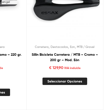
,
,
,
tera
Carretera
Destacados
Eon
MTB / Gravel
Cromo – 220 gr.
Sillín Bicicleta Carretera / MTB – Cromo –
200 gr – Mod. Eón
€
129,90
ído
IVA incluído
Seleccionar Opciones
ones