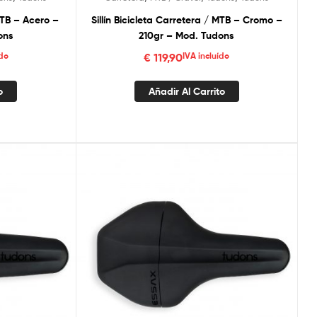
 MTB – Acero –
Sillín Bicicleta Carretera / MTB – Cromo –
ons
210gr – Mod. Tudons
ído
€
119,90
IVA incluído
o
Añadir Al Carrito