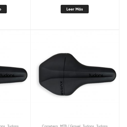
o
Leer Más
,
,
,
,
ons
Tudons
Carretera
MTB / Gravel
Tudons
Tudons