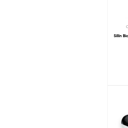
C
Sillín 