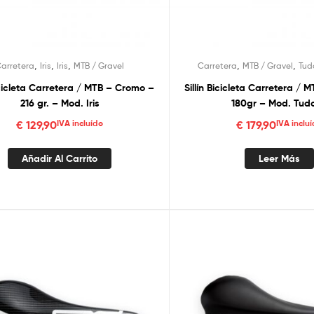
,
,
,
,
,
arretera
Iris
Iris
MTB / Gravel
Carretera
MTB / Gravel
Tud
Bicicleta Carretera / MTB – Cromo –
Sillín Bicicleta Carretera / M
216 gr. – Mod. Iris
180gr – Mod. Tud
€
129,90
IVA incluído
€
179,90
IVA inclu
Añadir Al Carrito
Leer Más