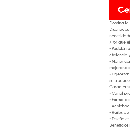
Ce
Domina la c
Diseñados 
necesidades
¿Por qué el
• Posición
eficiencia 
• Menor co
mejorando 
• Ligereza
se traduce
Característ
• Canal pr
• Forma ae
• Acolchad
• Raíles de
• Diseño e
Beneficios 