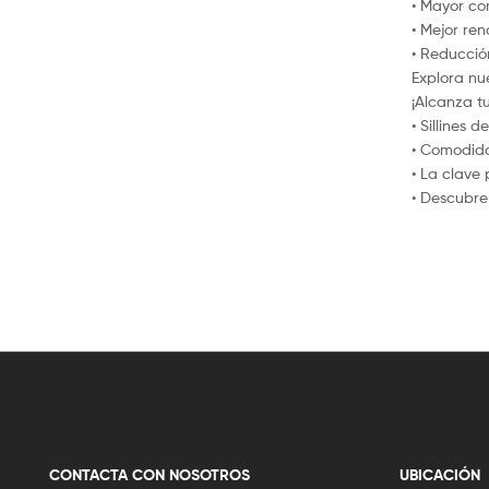
• Mayor com
• Mejor re
• Reducción
Explora nu
¡Alcanza t
• Sillines 
• Comodid
• La clave
• Descubre 
CONTACTA CON NOSOTROS
UBICACIÓN