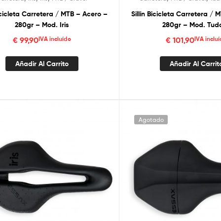
Bicicleta Carretera / MTB – Acero –
Sillín Bicicleta Carretera /
280gr – Mod. Iris
280gr – Mod. Tud
€
99,90
IVA incluído
€
101,90
IVA inclu
Añadir Al Carrito
Añadir Al Carrit
Agotado