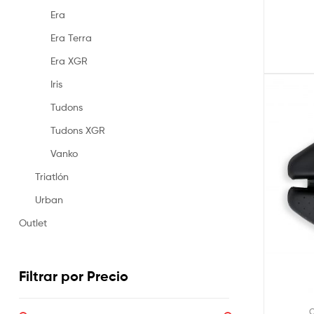
Era
Era Terra
Era XGR
Iris
Tudons
Tudons XGR
Vanko
Triatlón
Urban
Outlet
Filtrar por Precio
C