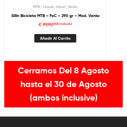
,
,
MTB / Gravel
Urban
Vanko
Sillín Bicicleta MTB – FeC – 290 gr – Mod. Vanko
€
99,90
IVA incluído
Añadir Al Carrito
Cerramos Del 8 Agosto
hasta el 30 de Agosto
(ambos inclusive)