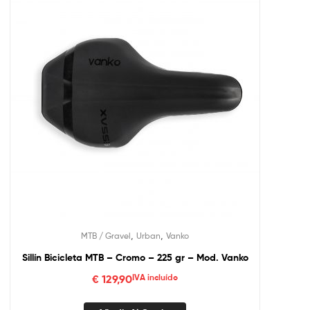
,
,
MTB / Gravel
Urban
Vanko
Sillín Bicicleta MTB – Cromo – 225 gr – Mod. Vanko
€
129,90
IVA incluído