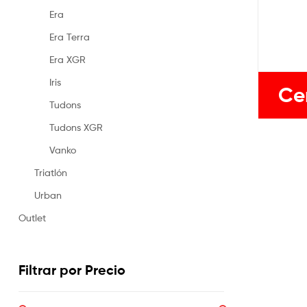
Era
Era Terra
Era XGR
Iris
Ce
Tudons
Tudons XGR
Vanko
Triatlón
Urban
Outlet
Filtrar por Precio