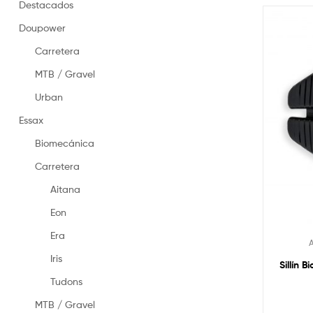
en
Destacados
España
Doupower
–
Made
Carretera
in
Spain
MTB / Gravel
saddles
Urban
Essax
Biomecánica
Carretera
Aitana
Eon
Era
Iris
Sillín 
Tudons
MTB / Gravel