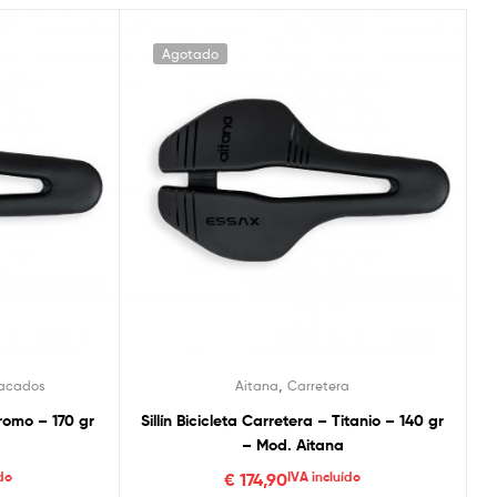
Agotado
,
acados
Aitana
Carretera
Cromo – 170 gr
Sillín Bicicleta Carretera – Titanio – 140 gr
– Mod. Aitana
do
€
174,90
IVA incluído