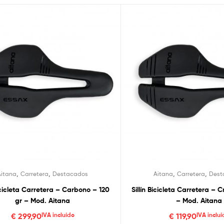
,
,
,
,
Aitana
Carretera
Destacados
Aitana
Carretera
Dest
Bicicleta Carretera – Carbono – 120
Sillín Bicicleta Carretera – 
gr – Mod. Aitana
– Mod. Aitana
€
299,90
IVA incluído
€
119,90
IVA incluí