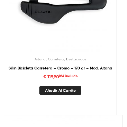
,
,
Aitana
Carretera
Destacados
Sillín Bicicleta Carretera – Cromo – 170 gr – Mod. Aitana
€
119,90
IVA incluído
Añadir Al Carrito