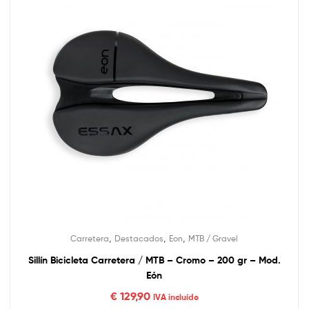
,
,
,
Carretera
Destacados
Eon
MTB / Gravel
Sillín Bicicleta Carretera / MTB – Cromo – 200 gr – Mod.
Eón
€
129,90
IVA incluído