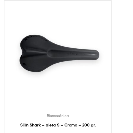
Biomecánica
Sillín Shark – aleta S – Cromo – 200 gr.