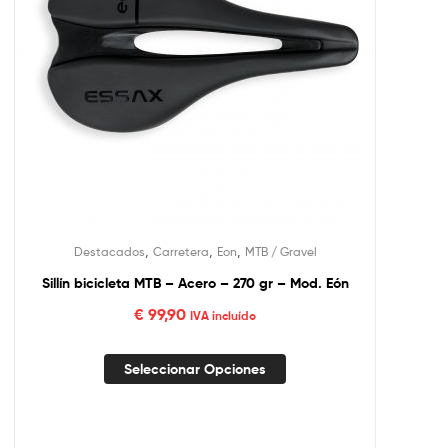
,
,
,
Destacados
Carretera
Eon
MTB / Gravel
Sillín bicicleta MTB – Acero – 270 gr – Mod. Eón
€
99,90
IVA incluído
Seleccionar Opciones