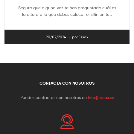
Seguro que alguna vez te has preguntado cuál es
la altura a la que debes colocar el sillín en tu…
20/02/2024
por
Essax
CONTACTA CON NOSOTROS
Puedes contactar con nosotros en
info@essax.es