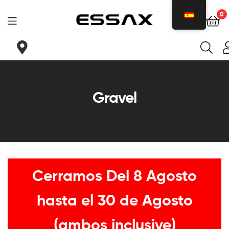
0
ESSAX
|
Tu
Gravel
sillin
ideal
para
Cerramos Del 8 Agosto
cada
necesidad
hasta el 30 de Agosto
(ambos inclusive)