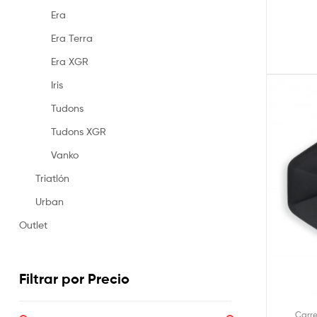
Era
Era Terra
Era XGR
Iris
Tudons
Tudons XGR
Vanko
Triatlón
Urban
Outlet
Filtrar por Precio
Carr