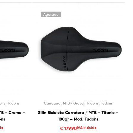
Agotado
,
,
,
,
ons
Tudons
Carretera
MTB / Gravel
Tudons
Tudons
 MTB – Cromo –
Sillín Bicicleta Carretera / MTB – Titanio –
ons
180gr – Mod. Tudons
do
€
179,90
IVA incluído