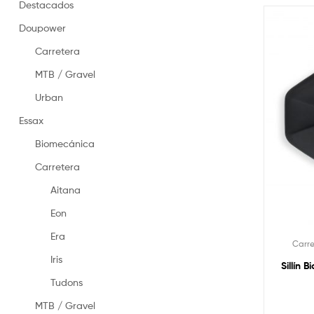
en
Destacados
España
Doupower
–
Made
Carretera
in
Spain
MTB / Gravel
saddles
Urban
Essax
Biomecánica
Carretera
Aitana
Eon
Era
Carr
Iris
Sillín 
Tudons
MTB / Gravel