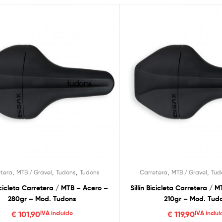
,
,
,
,
,
etera
MTB / Gravel
Tudons
Tudons
Carretera
MTB / Gravel
Tud
Bicicleta Carretera / MTB – Acero –
Sillín Bicicleta Carretera /
280gr – Mod. Tudons
210gr – Mod. Tud
€
101,90
IVA incluído
€
119,90
IVA incluí