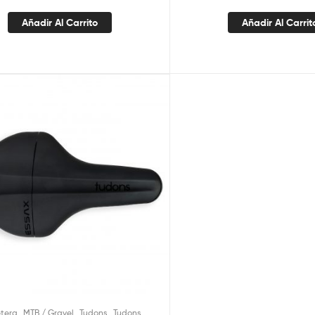
Añadir Al Carrito
Añadir Al Carrit
,
,
,
etera
MTB / Gravel
Tudons
Tudons