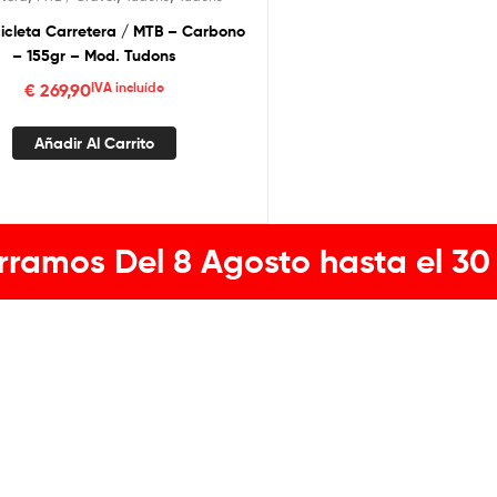
Bicicleta Carretera / MTB – Carbono
– 155gr – Mod. Tudons
€
269,90
IVA incluído
Añadir Al Carrito
rramos Del 8 Agosto hasta el 30