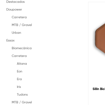
en
Destacados
España
Doupower
–
Made
Carretera
in
Spain
MTB / Gravel
saddles
Urban
Essax
Biomecánica
Carretera
Aitana
Eon
Era
Iris
Sillín Bi
Tudons
MTB / Gravel