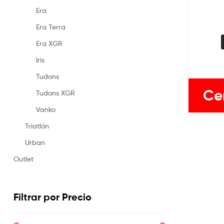
Era
Era Terra
Era XGR
Iris
Tudons
Ce
Tudons XGR
Vanko
Triatlón
Urban
Outlet
Filtrar por Precio