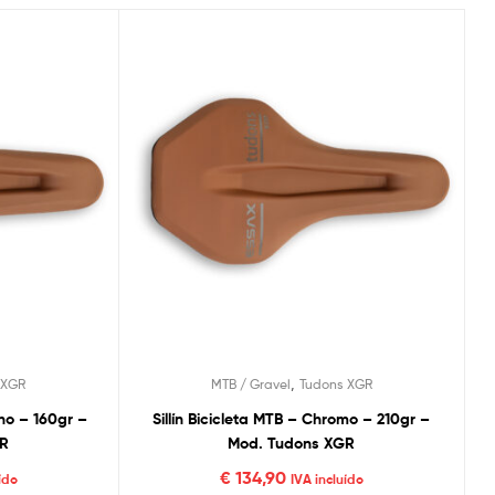
,
 XGR
MTB / Gravel
Tudons XGR
ono – 160gr –
Sillín Bicicleta MTB – Chromo – 210gr –
GR
Mod. Tudons XGR
€
134,90
ído
IVA incluído