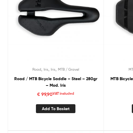
,
,
,
Road
Iris
Iris
MTB / Gravel
MT
Road / MTB Bicycle Saddle – Steel – 280gr
MTB Bicycl
– Mod. Iris
€
99,90
VAT included
Add To Basket