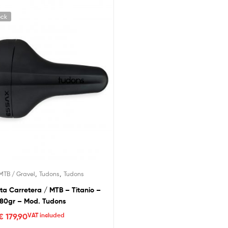
ock
,
,
MTB / Gravel
Tudons
Tudons
cleta Carretera / MTB – Titanio –
180gr – Mod. Tudons
€
179,90
VAT included