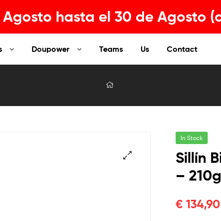
Agosto hasta el 30 de Agosto (
s
Doupower
Teams
Us
Contact
In Stock
Sillín
– 210
€
134,90