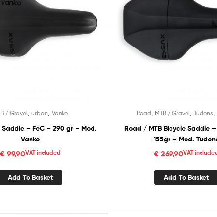
,
,
,
,
,
B / Gravel
urban
Vanko
Road
MTB / Gravel
Tudons
e Saddle – FeC – 290 gr – Mod.
Road / MTB Bicycle Saddle 
Vanko
155gr – Mod. Tudon
€
99,90
VAT included
€
269,90
VAT include
Add To Basket
Add To Basket