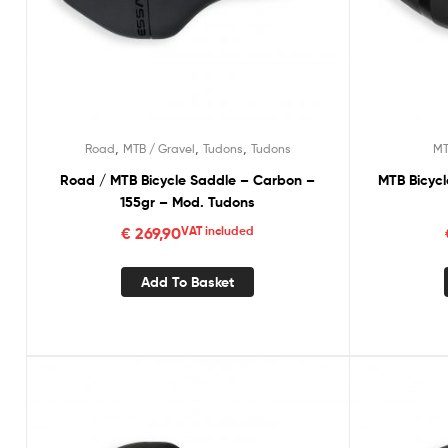
,
,
,
Road
MTB / Gravel
Tudons
Tudons
MT
Road / MTB Bicycle Saddle – Carbon –
MTB Bicycl
155gr – Mod. Tudons
€
269,90
VAT included
Add To Basket