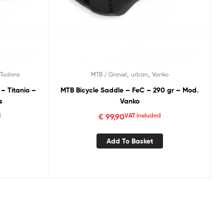
,
,
Tudons
MTB / Gravel
urban
Vanko
 – Titanio –
MTB Bicycle Saddle – FeC – 290 gr – Mod.
s
Vanko
d
€
99,90
VAT included
Add To Basket