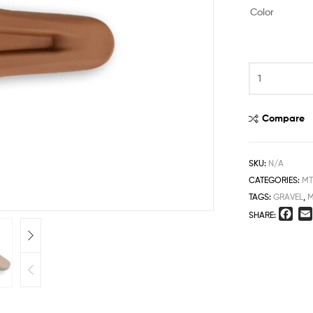
Color
Compare
SKU:
N/A
CATEGORIES:
MT
TAGS:
GRAVEL
,
M
F
SHARE:
a
c
e
b
o
o
k