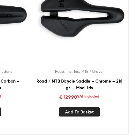
,
,
,
Tudons
Road
Iris
Iris
MTB / Gravel
– Carbon –
Road / MTB Bicycle Saddle – Chrome – 216
s
gr. – Mod. Iris
d
€
129,90
VAT included
Add To Basket