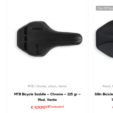
Out Of St
,
,
,
MTB / Gravel
urban
Vanko
Road
MTB Bicycle Saddle – Chrome – 225 gr –
Sillín Bici
Mod. Vanko
€
129,90
VAT included