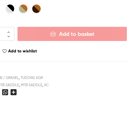
Add to basket
Add to wishlist
B / GRAVEL
,
TUDONS XGR
TB SADDLE
,
MTB SADDLE
,
XC
E
W
S
m
h
h
a
a
a
i
t
r
l
s
e
A
p
p