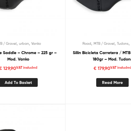
,
,
,
,
,
B / Gravel
urban
Vanko
Road
MTB / Gravel
Tudons
e Saddle – Chrome – 225 gr –
Sillín Bicicleta Carretera / MTB
Mod. Vanko
180gr – Mod. Tudon
€
129,90
VAT included
€
179,90
VAT include
Add To Basket
Read More