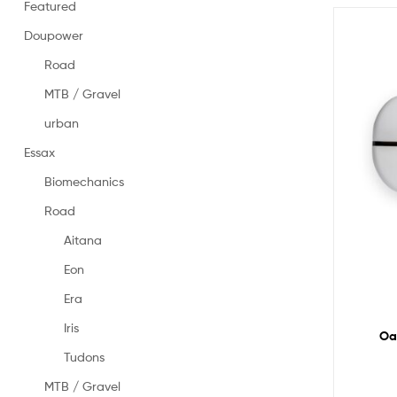
in
Featured
Spain
Doupower
–
Made
Road
in
Spain
MTB / Gravel
saddles
urban
Essax
Biomechanics
Road
Aitana
Eon
Era
Iris
Oa
Tudons
MTB / Gravel