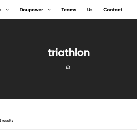
s
Doupower
Teams
Us
Contact
triathlon
2 results