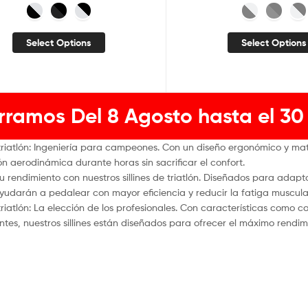
Select Options
Select Options
rramos Del 8 Agosto hasta el 30
 triatlón: Ingeniería para campeones. Con un diseño ergonómico y mate
ón aerodinámica durante horas sin sacrificar el confort.
u rendimiento con nuestros sillines de triatlón. Diseñados para adapta
 ayudarán a pedalear con mayor eficiencia y reducir la fatiga muscula
 triatlón: La elección de los profesionales. Con características como 
antes, nuestros sillines están diseñados para ofrecer el máximo rendi