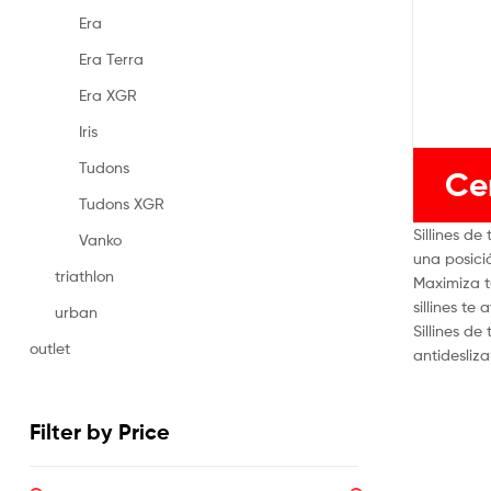
Era
Era Terra
Era XGR
Iris
Tudons
Ce
Tudons XGR
Sillines de
Vanko
una posici
triathlon
Maximiza t
sillines te
urban
Sillines de
outlet
antidesliz
Filter by Price