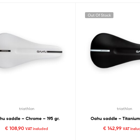
Out Of Stock
triathlon
triathlon
hu saddle – Chrome – 195 gr.
Oahu saddle – Titanium 
€
108,90
€
142,99
VAT included
VAT incl