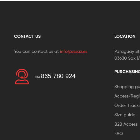
CONTACT US
LOCATION
You can contact us at
info@essax.es
Paraguay Str
03630 Sax (A
PURCHASIN
865 780 924
+34
Shopping gu
Access/Regi
Order Track
Size guide
B2B Access
FAQ