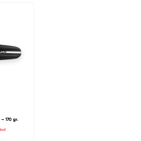
– 170 gr.
uded