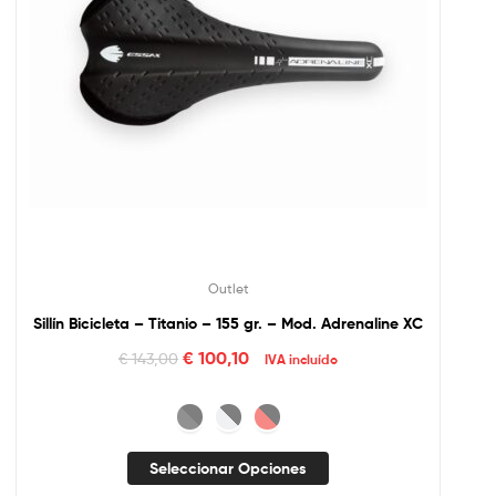
Outlet
Sillín Bicicleta – Titanio – 155 gr. – Mod. Adrenaline XC
€
100,10
€
143,00
IVA incluído
Seleccionar Opciones