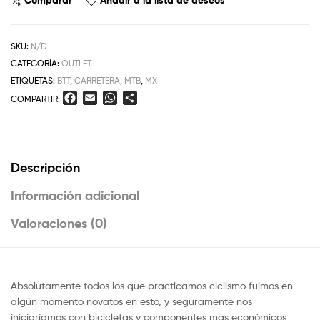
Comparar
Añadir a la lista de deseos
SKU:
N/D
CATEGORÍA:
OUTLET
ETIQUETAS:
BTT
,
CARRETERA
,
MTB
,
MX
F
E
W
C
COMPARTIR:
a
m
h
o
c
a
a
m
e
i
t
p
b
l
s
a
Descripción
o
A
r
o
p
t
Información adicional
k
p
i
r
Valoraciones (0)
Absolutamente todos los que practicamos ciclismo fuimos en
algún momento novatos en esto, y seguramente nos
iniciaríamos con bicicletas y componentes más económicos,