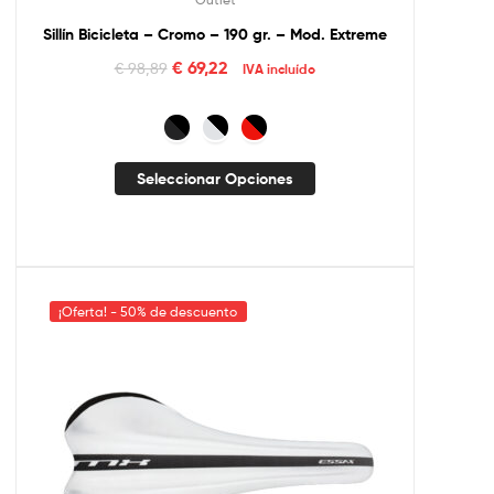
Sillín Bicicleta – Cromo – 190 gr. – Mod. Extreme
€
69,22
€
98,89
IVA incluído
Seleccionar Opciones
¡Oferta! - 50% de descuento