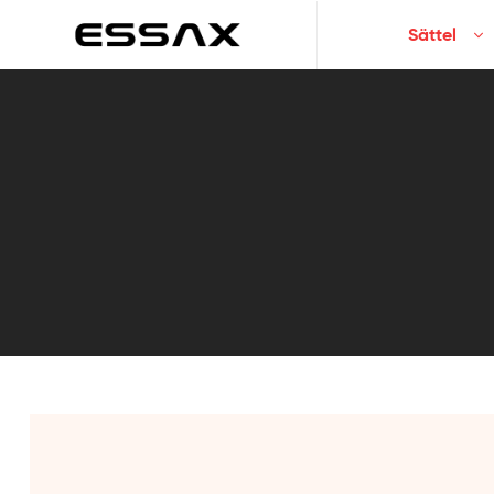
Sättel
ESSAX
|
Ihr
idealer
Sattel
für
jeden
Bedarf
In
Spanien