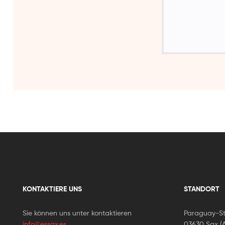
KONTAKTIERE UNS
STANDORT
Sie können uns unter kontaktieren
Paraguay-St
info@essax.es
03630 Sax (A