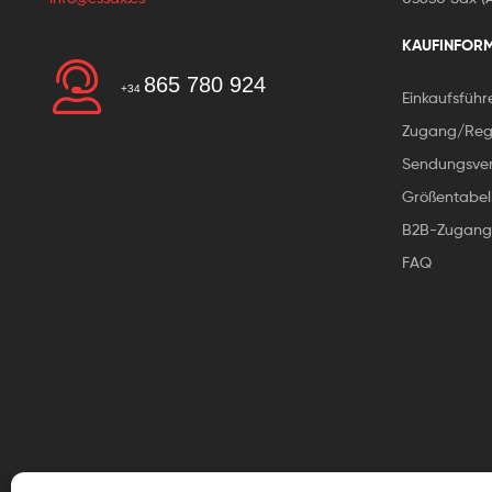
KAUFINFOR
865 780 924
+34
Einkaufsführ
Zugang/Regi
Sendungsver
Größentabel
B2B-Zugang
FAQ