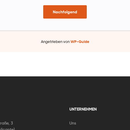
Nachfolgend
Angetrieben von
WP-Guide
UNTERNEHMEN
raße, 3
Uns
licante)