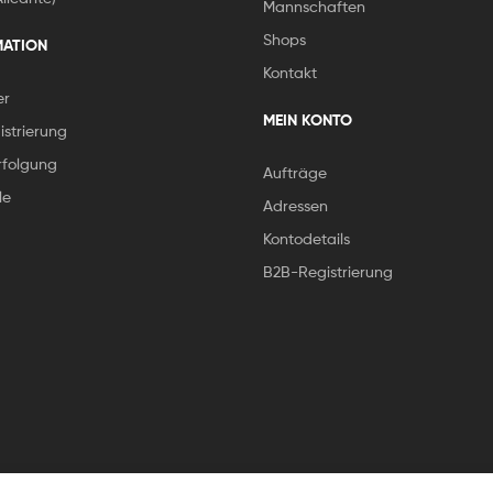
Mannschaften
Shops
MATION
Kontakt
er
MEIN KONTO
strierung
folgung
Aufträge
le
Adressen
Kontodetails
B2B-Registrierung