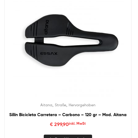
,
,
Aitana
Straße
Hervorgehoben
Sillín Bicicleta Carretera – Carbono – 120 gr – Mod. Aitana
€
299,90
inkl. MwSt