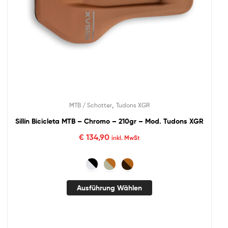
,
MTB / Schotter
Tudons XGR
Sillín Bicicleta MTB – Chromo – 210gr – Mod. Tudons XGR
€
134,90
inkl. MwSt
Ausführung Wählen