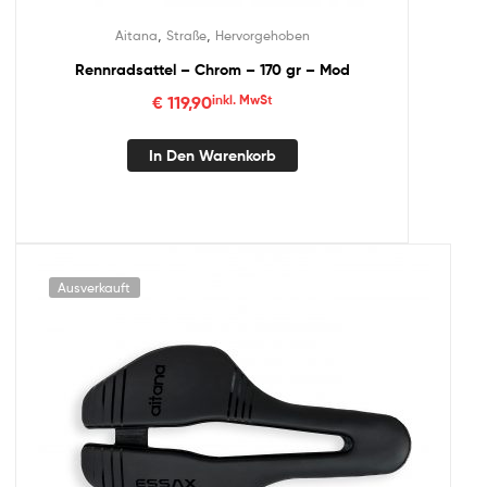
,
,
Aitana
Straße
Hervorgehoben
Rennradsattel – Chrom – 170 gr – Mod
€
119,90
inkl. MwSt
In Den Warenkorb
Ausverkauft