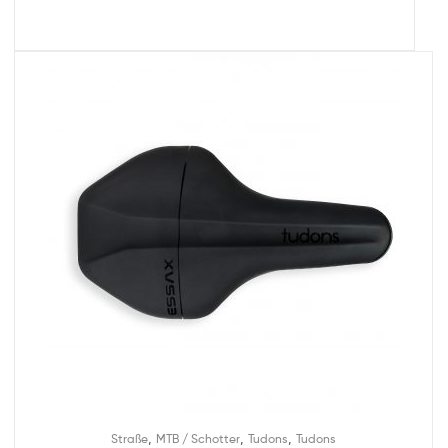
,
,
,
Straße
MTB / Schotter
Tudons
Tudons