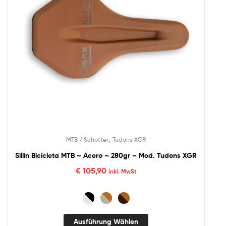
,
MTB / Schotter
Tudons XGR
Sillín Bicicleta MTB – Acero – 280gr – Mod. Tudons XGR
€
105,90
inkl. MwSt
Ausführung Wählen