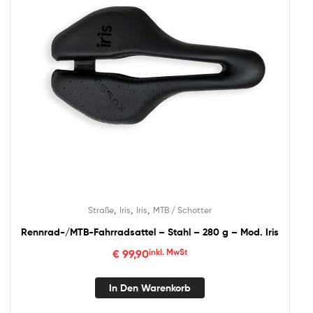
,
,
,
Straße
Iris
Iris
MTB / Schotter
Rennrad-/MTB-Fahrradsattel – Stahl – 280 g – Mod. Iris
€
99,90
inkl. MwSt
In Den Warenkorb