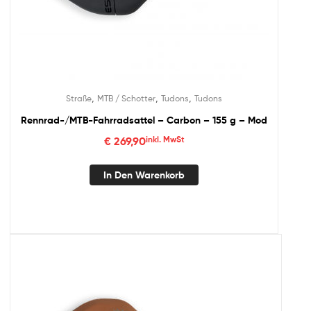
,
,
,
Straße
MTB / Schotter
Tudons
Tudons
Rennrad-/MTB-Fahrradsattel – Carbon – 155 g – Mod
€
269,90
inkl. MwSt
In Den Warenkorb