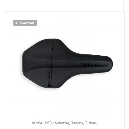
Ausverkauft
,
,
,
Straße
MTB / Schotter
Tudons
Tudons