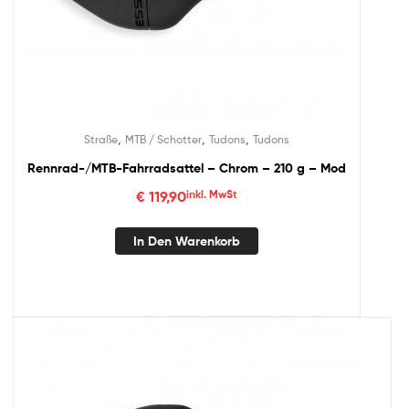
,
,
,
Straße
MTB / Schotter
Tudons
Tudons
Rennrad-/MTB-Fahrradsattel – Chrom – 210 g – Mod
€
119,90
inkl. MwSt
In Den Warenkorb