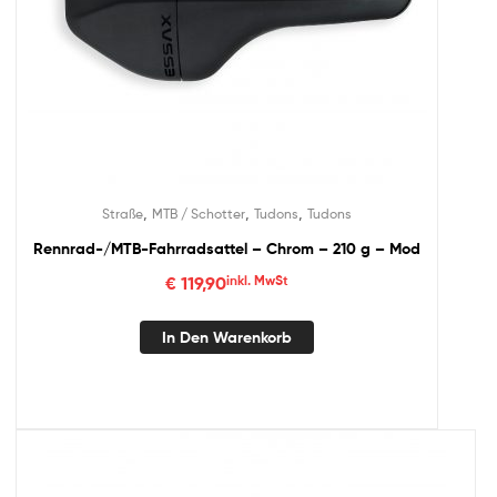
,
,
,
Straße
MTB / Schotter
Tudons
Tudons
Rennrad-/MTB-Fahrradsattel – Chrom – 210 g – Mod
€
119,90
inkl. MwSt
In Den Warenkorb