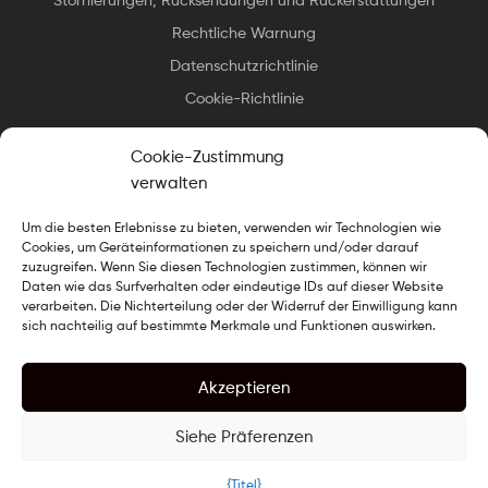
Rechtliche Warnung
Datenschutzrichtlinie
Cookie-Richtlinie
Cookie-Zustimmung
verwalten
Um die besten Erlebnisse zu bieten, verwenden wir Technologien wie
Urheberrecht © 2025 Essax
.
Alle Rechte vorbehalten. Design
Cookies, um Geräteinformationen zu speichern und/oder darauf
gekocht von
Der Webkoch
zuzugreifen. Wenn Sie diesen Technologien zustimmen, können wir
Daten wie das Surfverhalten oder eindeutige IDs auf dieser Website
verarbeiten. Die Nichterteilung oder der Widerruf der Einwilligung kann
sich nachteilig auf bestimmte Merkmale und Funktionen auswirken.
Akzeptieren
Siehe Präferenzen
0
{Titel}