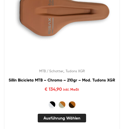
,
MTB / Schotter
Tudons XGR
Sillín Bicicleta MTB – Chromo – 210gr – Mod. Tudons XGR
€
134,90
inkl. MwSt
Ausführung Wählen