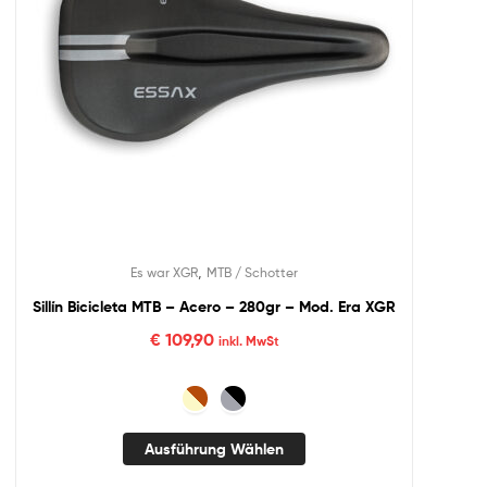
,
Es war XGR
MTB / Schotter
Sillín Bicicleta MTB – Acero – 280gr – Mod. Era XGR
€
109,90
inkl. MwSt
Ausführung Wählen