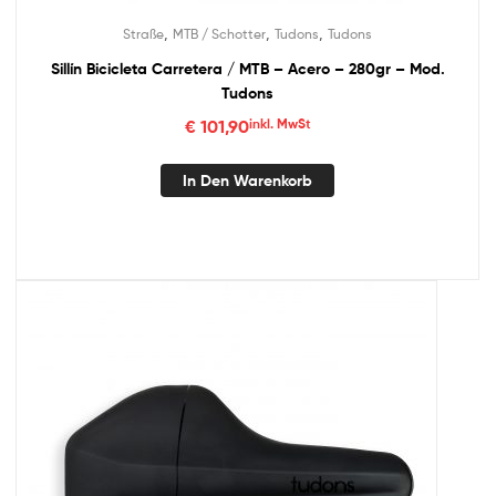
,
,
,
Straße
MTB / Schotter
Tudons
Tudons
Sillín Bicicleta Carretera / MTB – Acero – 280gr – Mod.
Tudons
€
101,90
inkl. MwSt
In Den Warenkorb