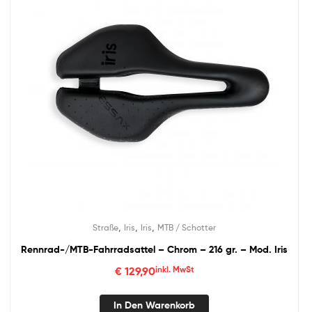
,
,
,
Straße
Iris
Iris
MTB / Schotter
Rennrad-/MTB-Fahrradsattel – Chrom – 216 gr. – Mod. Iris
€
129,90
inkl. MwSt
In Den Warenkorb