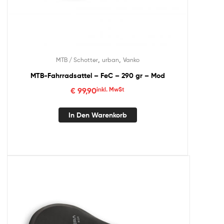
,
,
MTB / Schotter
urban
Vanko
MTB-Fahrradsattel – FeC – 290 gr – Mod
€
99,90
inkl. MwSt
In Den Warenkorb