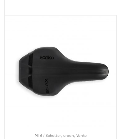
,
,
MTB / Schotter
urban
Vanko