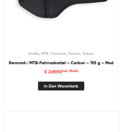
,
,
,
Straße
MTB / Schotter
Tudons
Tudons
Rennrad-/MTB-Fahrradsattel – Carbon – 155 g – Mod
€
269,90
inkl. MwSt
In Den Warenkorb