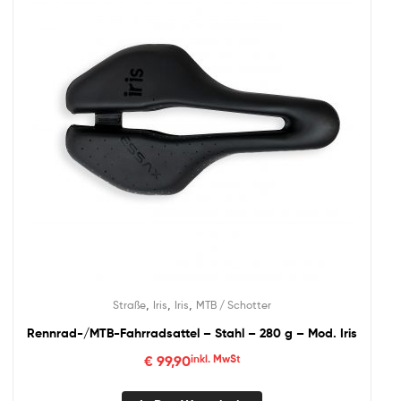
,
,
,
Straße
Iris
Iris
MTB / Schotter
Rennrad-/MTB-Fahrradsattel – Stahl – 280 g – Mod. Iris
€
99,90
inkl. MwSt