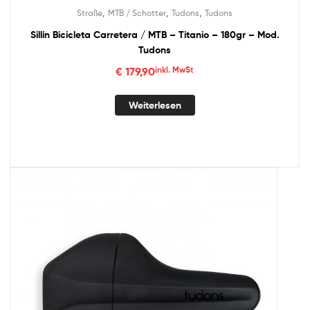
,
,
,
Straße
MTB / Schotter
Tudons
Tudons
Sillín Bicicleta Carretera / MTB – Titanio – 180gr – Mod.
Tudons
€
179,90
inkl. MwSt
Weiterlesen