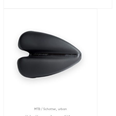
,
MTB / Schotter
urban