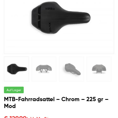
für
jeden
Bedarf
Auf Lager
MTB-Fahrradsattel – Chrom – 225 gr –
Mod