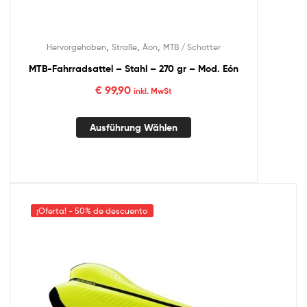
,
,
,
Hervorgehoben
Straße
Äon
MTB / Schotter
MTB-Fahrradsattel – Stahl – 270 gr – Mod. Eón
€
99,90
inkl. MwSt
Ausführung Wählen
¡Oferta! - 50% de descuento