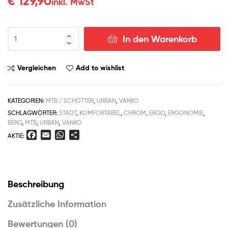
€
129,90
inkl. MwSt
In den Warenkorb
Vergleichen
Add to wishlist
KATEGORIEN:
MTB / SCHOTTER
,
URBAN
,
VANKO
SCHLAGWÖRTER:
STADT
,
KOMFORTABEL
,
CHROM
,
ERGO
,
ERGONOMIE
,
BERG
,
MTB
,
URBAN
,
VANKO
F
E
W
T
AKTIE:
a
m
h
e
c
a
a
i
e
i
t
l
b
l
s
e
Beschreibung
o
A
n
o
p
Zusätzliche Information
k
p
Bewertungen (0)