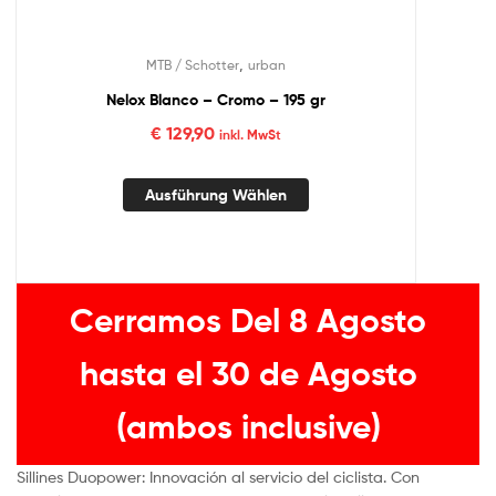
,
MTB / Schotter
urban
Nelox Blanco – Cromo – 195 gr
€
129,90
inkl. MwSt
Ausführung Wählen
Cerramos Del 8 Agosto
hasta el 30 de Agosto
(ambos inclusive)
Sillines Duopower: Innovación al servicio del ciclista. Con