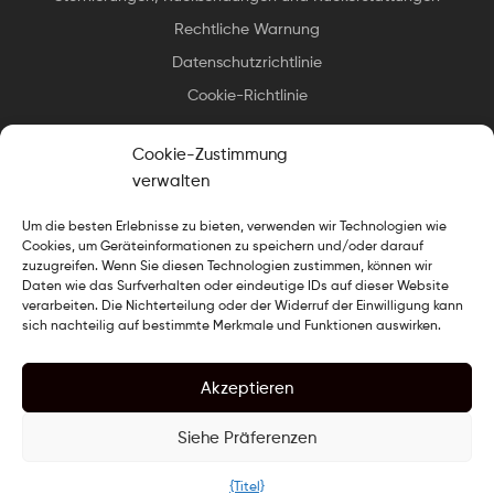
Rechtliche Warnung
Datenschutzrichtlinie
Cookie-Richtlinie
Cookie-Zustimmung
verwalten
Um die besten Erlebnisse zu bieten, verwenden wir Technologien wie
Urheberrecht © 2025 Essax
.
Alle Rechte vorbehalten. Design
Cookies, um Geräteinformationen zu speichern und/oder darauf
gekocht von
Der Webkoch
zuzugreifen. Wenn Sie diesen Technologien zustimmen, können wir
Daten wie das Surfverhalten oder eindeutige IDs auf dieser Website
verarbeiten. Die Nichterteilung oder der Widerruf der Einwilligung kann
sich nachteilig auf bestimmte Merkmale und Funktionen auswirken.
Akzeptieren
Siehe Präferenzen
0
{Titel}