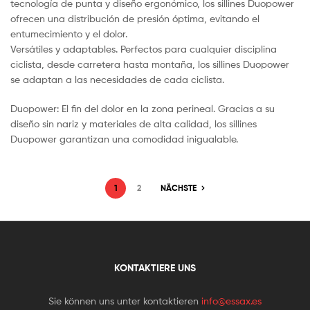
tecnología de punta y diseño ergonómico, los sillines Duopower
ofrecen una distribución de presión óptima, evitando el
entumecimiento y el dolor.
Versátiles y adaptables. Perfectos para cualquier disciplina
ciclista, desde carretera hasta montaña, los sillines Duopower
se adaptan a las necesidades de cada ciclista.
Duopower: El fin del dolor en la zona perineal. Gracias a su
diseño sin nariz y materiales de alta calidad, los sillines
Duopower garantizan una comodidad inigualable.
1
2
NÄCHSTE
KONTAKTIERE UNS
Sie können uns unter kontaktieren
info@essax.es