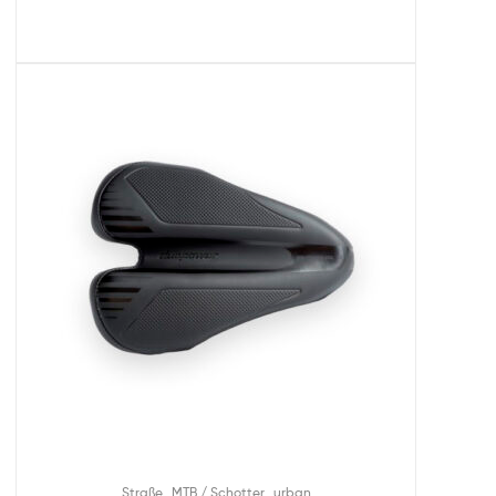
,
,
Straße
MTB / Schotter
urban