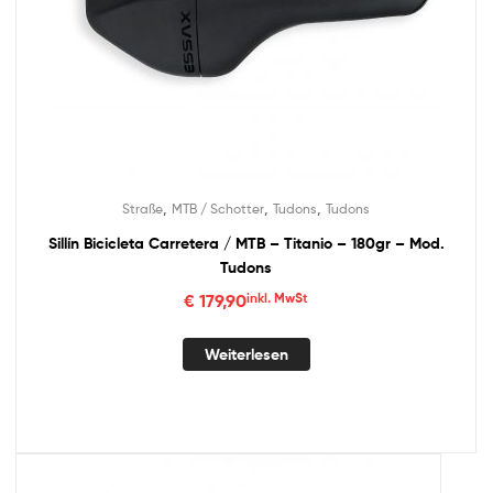
,
,
,
Straße
MTB / Schotter
Tudons
Tudons
Sillín Bicicleta Carretera / MTB – Titanio – 180gr – Mod.
Tudons
€
179,90
inkl. MwSt
Weiterlesen