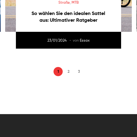
Straße
,
MTB
So wählen Sie den idealen Sattel
aus: Ultimativer Ratgeber
23/01/2024
von
Essax
1
2
3