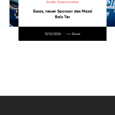
Straße
,
Patenschaften
Essax, neuer Sponsor des Massi
Baix Ter
13/02/2024
von
Essax