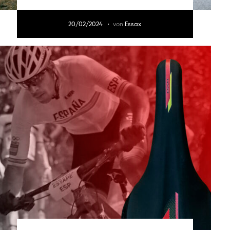
20/02/2024
von
Essax