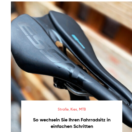
Bedarf
In
Spanien
hergestellte
Sättel
–
In
Spanien
hergestellte
Sättel
Straße
,
Kies
,
MTB
So wechseln Sie Ihren Fahrradsitz in
einfachen Schritten