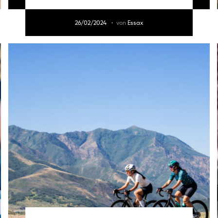
26/02/2024
von
Essax