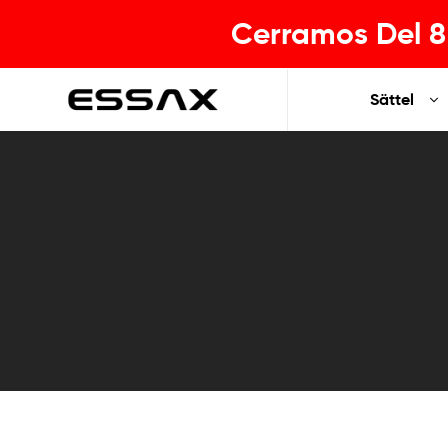
Cerramos Del 8 
Sättel
ESSAX
|
Ihr
idealer
Sattel
für
jeden