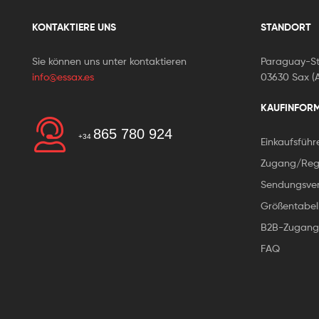
KONTAKTIERE UNS
STANDORT
Sie können uns unter kontaktieren
Paraguay-St
info@essax.es
03630 Sax (A
KAUFINFOR
865 780 924
+34
Einkaufsführ
Zugang/Regi
Sendungsver
Größentabel
B2B-Zugang
FAQ