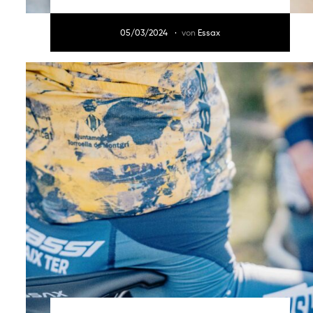
05/03/2024
von
Essax