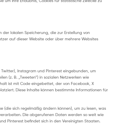
Sie um Ihre Erlaubnis, Cookies für statistische Zwecke zu
der lokalen Speicherung, die zur Erstellung von
zer auf dieser Website oder über mehrere Websites
 Twitter), Instagram und Pinterest eingebunden, um
ilen (z. B. „Tweeten“) in sozialen Netzwerken wie
nhalt ist mit Code eingebettet, der von Facebook, X
latziert. Diese Inhalte können bestimmte Informationen für
ke (die sich regelmäßig ändern können), um zu lesen, was
es verarbeiten. Die abgerufenen Daten werden so weit wie
nd Pinterest befindet sich in den Vereinigten Staaten.