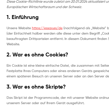
Bedarf
Diese Cookie-Richtlinie wurde zuletzt am 20.01.2024 aktualisiert 
Europäischen Wirtschaftsraum und der Schweiz.
In
Spanien
1. Einführung
hergestellte
Sättel
–
Unsere Website
https://essax.es/de
(nachfolgend als „Website“ 
In
(der Einfachheit halber werden alle diese unter dem Begriff „C
Spanien
beauftragten Drittparteien entfernt. In diesem Dokument finden
hergestellte
Website.
Sättel
2. War es ohne Cookies?
Ein Cookie ist eine kleine einfache Datei, die zusammen mit Sei
Festplatte Ihres Computers oder eines anderen Geräts gespeiche
einem späteren Besuch an unseren Server oder an den Server d
3. War es ohne Skripte?
Das Skript ist der Programmcode, der mit unserer Website ordnun
unserem Server oder auf Ihrem Gerät ausgeführt.