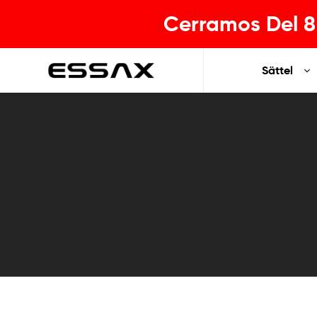
Cerramos Del 8 
Sättel
ESSAX
|
Ihr
idealer
Sattel
für
jeden