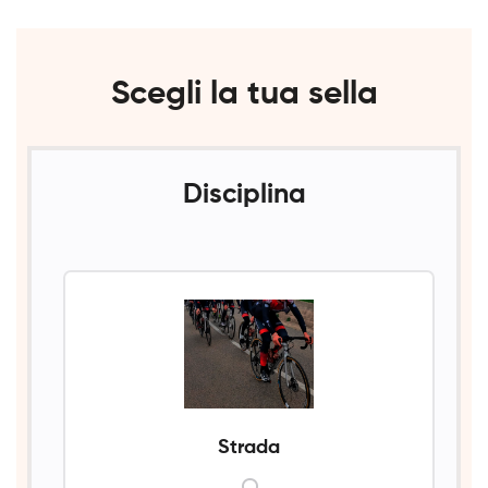
ideale
per
Scegli la tua sella
ogni
esigenza
Disciplina
Strada