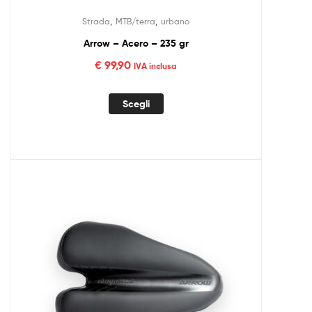
,
,
Strada
MTB/terra
urbano
Arrow – Acero – 235 gr
€
99,90
IVA inclusa
Scegli