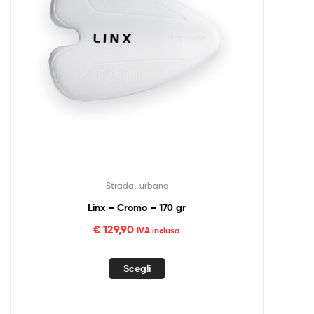
,
Strada
urbano
Linx – Cromo – 170 gr
€
129,90
IVA inclusa
Scegli