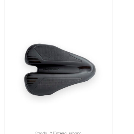
,
,
Strada
MTB/terra
urbano