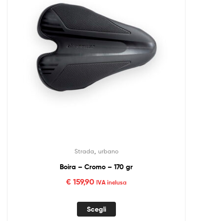
,
Strada
urbano
Boira – Cromo – 170 gr
€
159,90
IVA inclusa
Scegli