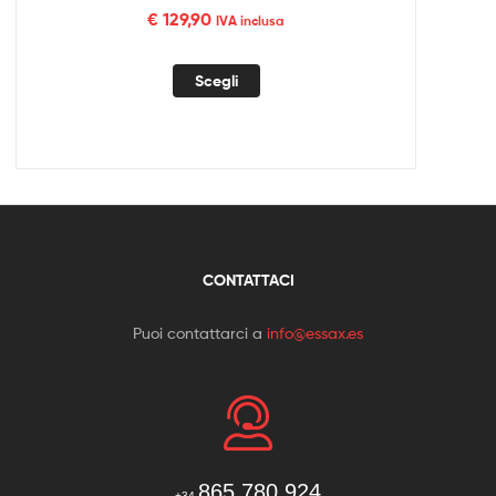
€
129,90
IVA inclusa
Scegli
CONTATTACI
Puoi contattarci a
info@essax.es
865 780 924
+34