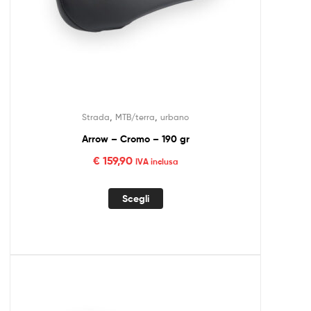
,
,
Strada
MTB/terra
urbano
Arrow – Cromo – 190 gr
€
159,90
IVA inclusa
Scegli