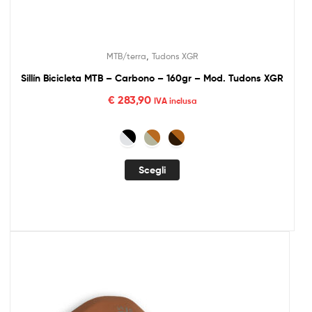
,
MTB/terra
Tudons XGR
Sillín Bicicleta MTB – Carbono – 160gr – Mod. Tudons XGR
€
283,90
IVA inclusa
Scegli