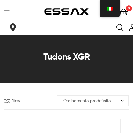
0
ESSAX
|
La
Tudons XGR
tua
sella
ideale
per
Filtro
ogni
esigenza