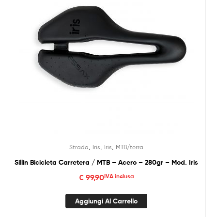
,
,
,
Strada
Iris
Iris
MTB/terra
Sillín Bicicleta Carretera / MTB – Acero – 280gr – Mod. Iris
€
99,90
IVA inclusa
Aggiungi Al Carrello