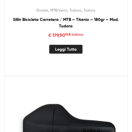
,
,
,
Strada
MTB/terra
Tudons
Tudons
Sillín Bicicleta Carretera / MTB – Titanio – 180gr – Mod.
Tudons
€
179,90
IVA inclusa
Leggi Tutto