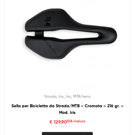
,
,
,
Strada
Iris
Iris
MTB/terra
Sella per Bicicletta da Strada/MTB – Cromata – 216 gr. –
Mod. Iris
€
129,90
IVA inclusa