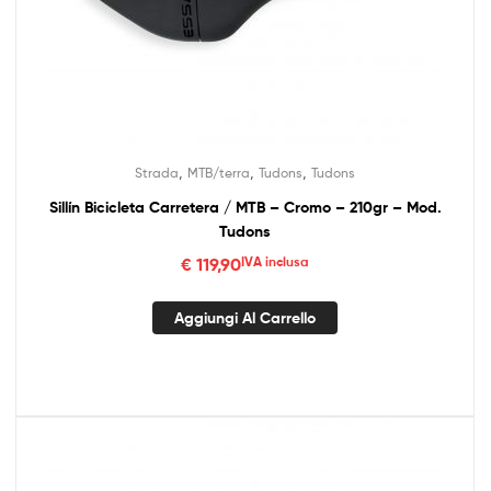
,
,
,
Strada
MTB/terra
Tudons
Tudons
Sillín Bicicleta Carretera / MTB – Cromo – 210gr – Mod.
Tudons
€
119,90
IVA inclusa
Aggiungi Al Carrello