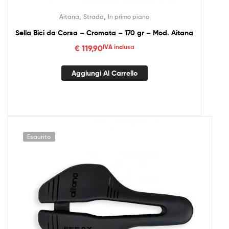
,
,
Aitana
Strada
In primo piano
Sella Bici da Corsa – Cromata – 170 gr – Mod. Aitana
€
119,90
IVA inclusa
Aggiungi Al Carrello
Esaurito