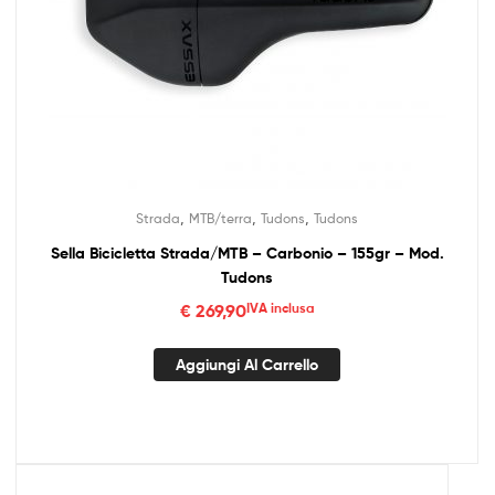
,
,
,
Strada
MTB/terra
Tudons
Tudons
Sella Bicicletta Strada/MTB – Carbonio – 155gr – Mod.
Tudons
€
269,90
IVA inclusa
Aggiungi Al Carrello