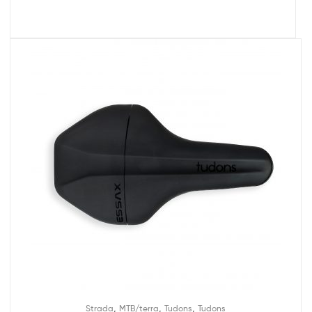
,
,
,
Strada
MTB/terra
Tudons
Tudons