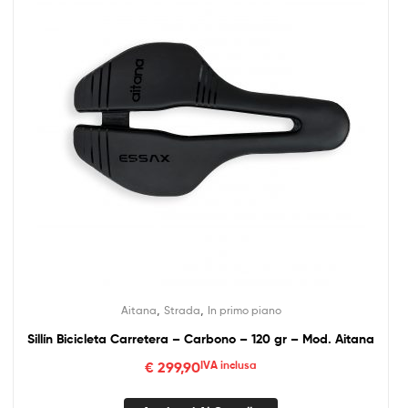
,
,
Aitana
Strada
In primo piano
Sillín Bicicleta Carretera – Carbono – 120 gr – Mod. Aitana
€
299,90
IVA inclusa