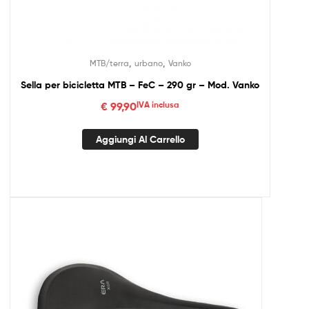
,
,
MTB/terra
urbano
Vanko
Sella per bicicletta MTB – FeC – 290 gr – Mod. Vanko
€
99,90
IVA inclusa
Aggiungi Al Carrello