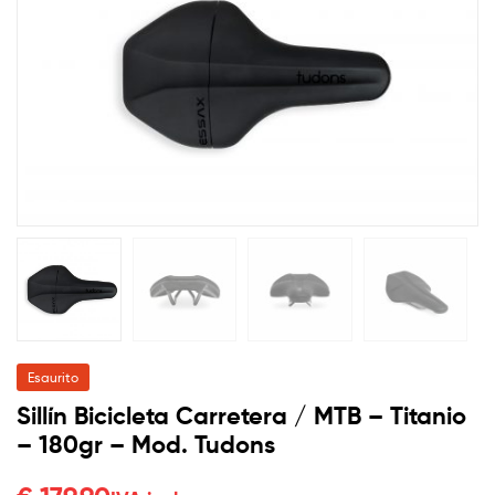
ideale
🔍
per
ogni
esigenza
Esaurito
Sillín Bicicleta Carretera / MTB – Titanio
– 180gr – Mod. Tudons