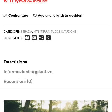
€
179,90
IVA inclusa
Confrontare
Aggiungi alla Lista desideri
CATEGORIE:
STRADA
,
MTB/TERRA
,
TUDONS
,
TUDONS
F
E
W
C
CONDIVIDERE:
a
m
h
o
c
a
a
n
e
i
t
d
b
l
s
i
Descrizione
o
A
v
o
p
i
Informazioni aggiuntive
k
p
d
i
Recensioni (0)