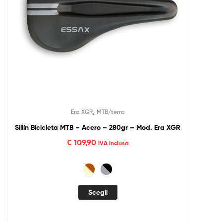
,
Era XGR
MTB/terra
Sillín Bicicleta MTB – Acero – 280gr – Mod. Era XGR
€
109,90
IVA inclusa
Scegli