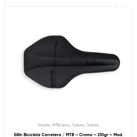
,
,
,
Strada
MTB/terra
Tudons
Tudons
Sillín Bicicleta Carretera / MTB – Cromo – 210gr – Mod.