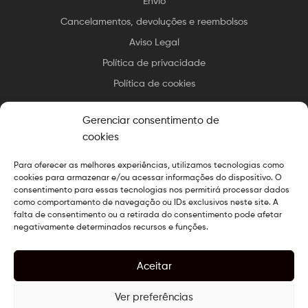
Envio
Cancelamentos, devoluções e reembolsos
Aviso Legal
Política de privacidade
Política de cookies
Gerenciar consentimento de
cookies
Para oferecer as melhores experiências, utilizamos tecnologias como
Direitos autorais © 2025 Essax
.
Todos os direitos reservados.
cookies para armazenar e/ou acessar informações do dispositivo. O
Design preparado por
O Web Chef
consentimento para essas tecnologias nos permitirá processar dados
como comportamento de navegação ou IDs exclusivos neste site. A
falta de consentimento ou a retirada do consentimento pode afetar
negativamente determinados recursos e funções.
Aceitar
Ver preferências