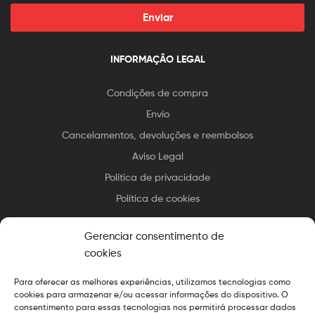
Enviar
INFORMAÇÃO LEGAL
Condições de compra
Envio
Cancelamentos, devoluções e reembolsos
Aviso Legal
Política de privacidade
Política de cookies
Gerenciar consentimento de
cookies
Para oferecer as melhores experiências, utilizamos tecnologias como
Direitos autorais © 2025 Essax
.
Todos os direitos reservados.
cookies para armazenar e/ou acessar informações do dispositivo. O
Design preparado por
O Web Chef
consentimento para essas tecnologias nos permitirá processar dados