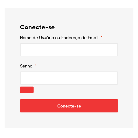
para
cada
Conecte-se
necessidade
Nome de Usuário ou Endereço de Email
*
Senha
*
Conecte-se