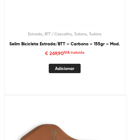
,
,
,
Estrada
BTT / Cascalho
Tudons
Tudons
Selim Bicicleta Estrada/BTT – Carbono – 155gr – Mod.
€
269,90
IVA incluído
Adicionar