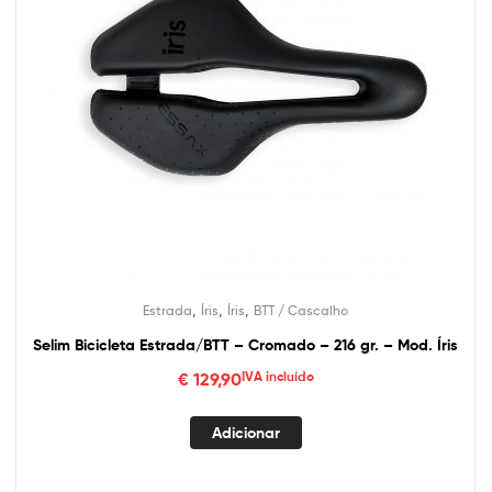
,
,
,
Estrada
Íris
Íris
BTT / Cascalho
Selim Bicicleta Estrada/BTT – Cromado – 216 gr. – Mod. Íris
€
129,90
IVA incluído
Adicionar