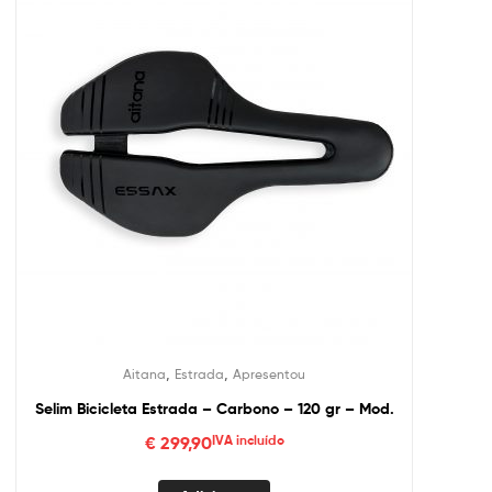
,
,
Aitana
Estrada
Apresentou
Selim Bicicleta Estrada – Carbono – 120 gr – Mod.
€
299,90
IVA incluído