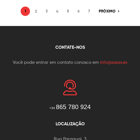
1
2
3
4
5
6
7
PRÓXIMO
CONTATE-NOS
Você pode entrar em contato conosco em
info@essax.es
865 780 924
+34
LOCALIZAÇÃO
Rua Paraguai, 3