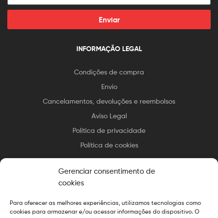
Enviar
INFORMAÇÃO LEGAL
Condições de compra
Envio
Cancelamentos, devoluções e reembolsos
Aviso Legal
Política de privacidade
Política de cookies
Gerenciar consentimento de
cookies
Para oferecer as melhores experiências, utilizamos tecnologias como
Direitos autorais © 2025 Essax
.
Todos os direitos reservados.
cookies para armazenar e/ou acessar informações do dispositivo. O