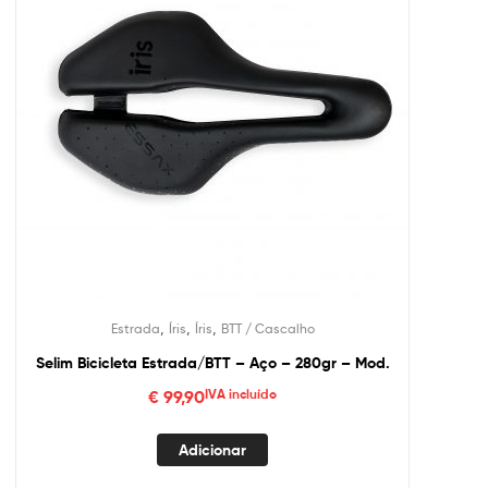
,
,
,
Estrada
Íris
Íris
BTT / Cascalho
Selim Bicicleta Estrada/BTT – Aço – 280gr – Mod.
€
99,90
IVA incluído
Adicionar