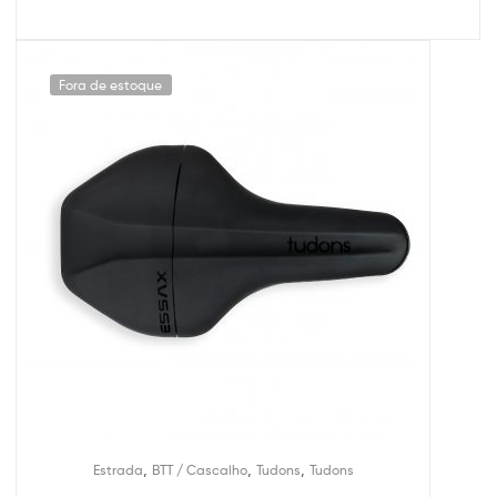
Fora de estoque
,
,
,
Estrada
BTT / Cascalho
Tudons
Tudons