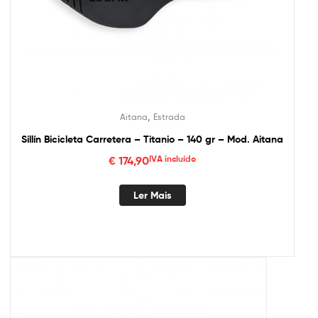
,
Aitana
Estrada
Sillín Bicicleta Carretera – Titanio – 140 gr – Mod. Aitana
€
174,90
IVA incluído
Ler Mais