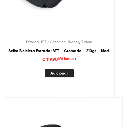
,
,
,
Estrada
BTT / Cascalho
Tudons
Tudons
Selim Bicicleta Estrada/BTT – Cromado – 210gr – Mod.
€
119,90
IVA incluído
Adicionar