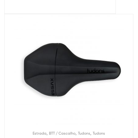
,
,
,
Estrada
BTT / Cascalho
Tudons
Tudons