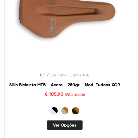
,
BTT / Cascalho
Tudons XGR
Sillín Bicicleta MTB – Acero – 280gr – Mod. Tudons XGR
€
105,90
IVA incluído
Ver Opções