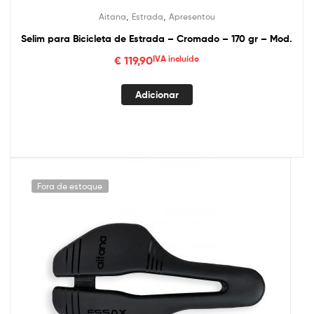
,
,
Aitana
Estrada
Apresentou
Selim para Bicicleta de Estrada – Cromado – 170 gr – Mod.
€
119,90
IVA incluído
Adicionar
Fora de estoque