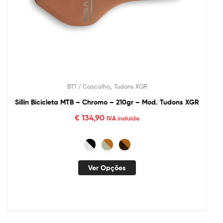
,
BTT / Cascalho
Tudons XGR
Sillín Bicicleta MTB – Chromo – 210gr – Mod. Tudons XGR
€
134,90
IVA incluído
Ver Opções