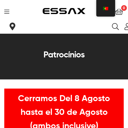
0
ESSAX
|
Sua
Patrocínios
sela
ideal
para
Cerramos Del 8 Agosto
cada
necessidade
hasta el 30 de Agosto
(ambos inclusive)