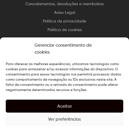
Cancelamentos, devoluções e reembolsos
Aviso Legal
Política de privacidade
Política de cookies
Gerenciar consentimento de
cookies
Para oferecer as melhores experiências, utilizamos tecnologias como
Direitos autorais © 2025 Essax
.
Todos os direitos reservados.
cookies para armazenar e/ou acessar informações do dispositivo. O
Design preparado por
O Web Chef
consentimento para essas tecnologias nos permitirá processar dados
como comportamento de navegação ou IDs exclusivos neste site. A
falta de consentimento ou a retirada do consentimento pode afetar
negativamente determinados recursos e funções.
Aceitar
Ver preferências
0