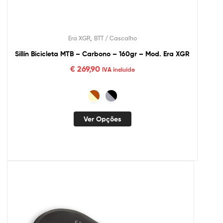
,
Era XGR
BTT / Cascalho
Sillín Bicicleta MTB – Carbono – 160gr – Mod. Era XGR
€
269,90
IVA incluído
Ver Opções