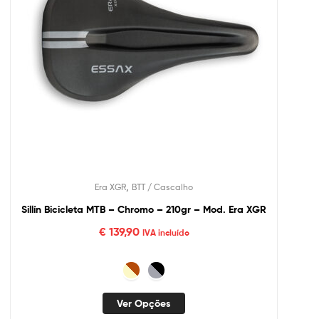
,
Era XGR
BTT / Cascalho
Sillín Bicicleta MTB – Chromo – 210gr – Mod. Era XGR
€
139,90
IVA incluído
Ver Opções