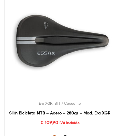
,
Era XGR
BTT / Cascalho
Sillín Bicicleta MTB – Acero – 280gr – Mod. Era XGR
€
109,90
IVA incluído