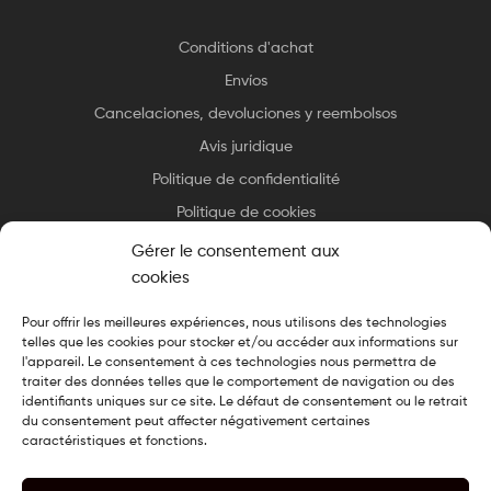
Conditions d'achat
Envíos
Cancelaciones, devoluciones y reembolsos
Avis juridique
Politique de confidentialité
Politique de cookies
Gérer le consentement aux
cookies
Pour offrir les meilleures expériences, nous utilisons des technologies
telles que les cookies pour stocker et/ou accéder aux informations sur
Copyright © 2025 Essax
.
Tous droits réservés. Design cuisiné par
l'appareil. Le consentement à ces technologies nous permettra de
Le Chef du Web
traiter des données telles que le comportement de navigation ou des
identifiants uniques sur ce site. Le défaut de consentement ou le retrait
du consentement peut affecter négativement certaines
caractéristiques et fonctions.