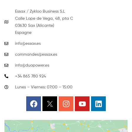
para
Essax / Zykloo Business S.L
cada
Calle Lope de Vega, 48, pta C
03630 Sax (Alicante)
necesidad
Espagne
info@essax.es
commandes@essax.es
info@duopower.es
+34 865 780 924
Lunes – Viernes: 07:00 – 15:00