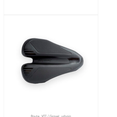
,
,
Route
VTT / Gravel
urbain