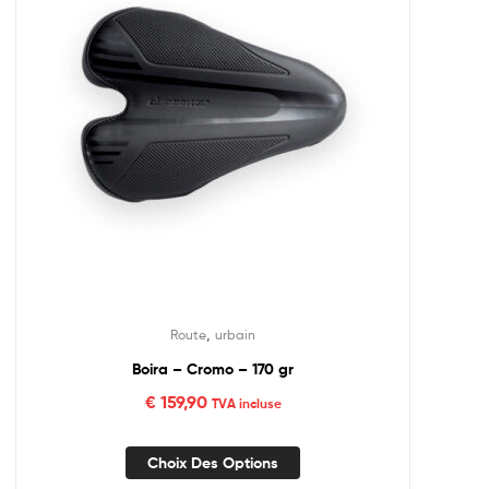
,
Route
urbain
Boira – Cromo – 170 gr
€
159,90
TVA incluse
Choix Des Options