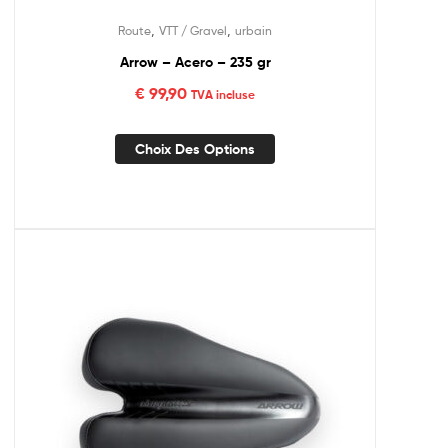
,
,
Route
VTT / Gravel
urbain
Arrow – Acero – 235 gr
€
99,90
TVA incluse
Choix Des Options