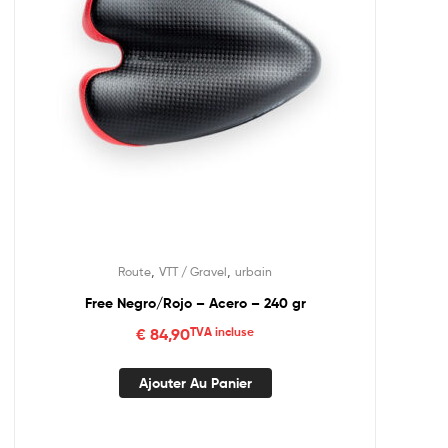
,
,
Route
VTT / Gravel
urbain
Free Negro/Rojo – Acero – 240 gr
€
84,90
TVA incluse
Ajouter Au Panier