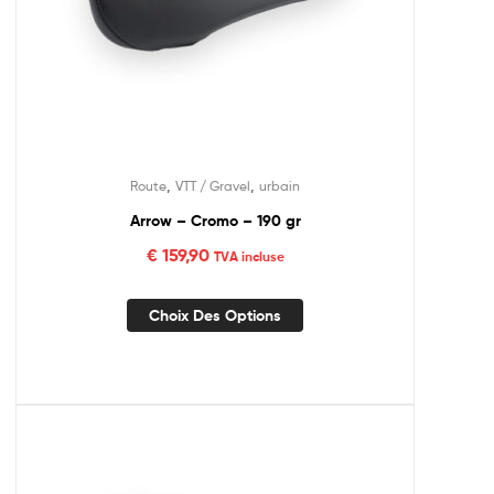
,
,
Route
VTT / Gravel
urbain
Arrow – Cromo – 190 gr
€
159,90
TVA incluse
Choix Des Options