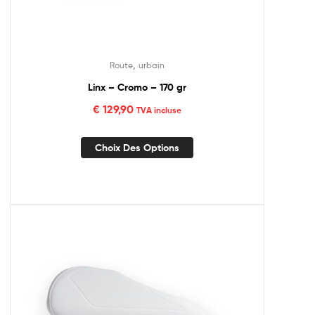
,
Route
urbain
Linx – Cromo – 170 gr
€
129,90
TVA incluse
Choix Des Options