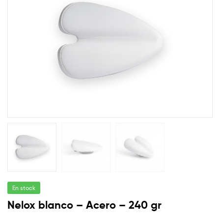
para
🔍
cada
necesidad
En stock
Nelox blanco – Acero – 240 gr