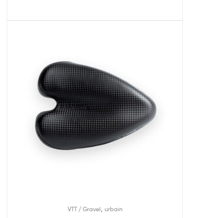
,
VTT / Gravel
urbain