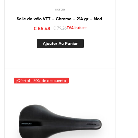
sortie
Selle de vélo VTT – Chrome – 214 gr – Mod.
€
55,48
€
79,26
TVA incluse
Ajouter Au Panier
¡Oferta! - 30% de descuento
¡Oferta! - 30% de descuento