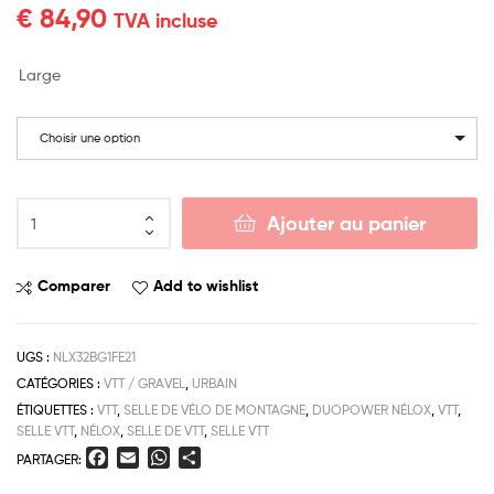
€
84,90
TVA incluse
Large
Choisir une option
Ajouter au panier
Comparer
Add to wishlist
UGS :
NLX32BG1FE21
CATÉGORIES :
VTT / GRAVEL
,
URBAIN
ÉTIQUETTES :
VTT
,
SELLE DE VÉLO DE MONTAGNE
,
DUOPOWER NÉLOX
,
VTT
,
SELLE VTT
,
NÉLOX
,
SELLE DE VTT
,
SELLE VTT
F
E
W
P
PARTAGER:
a
m
h
a