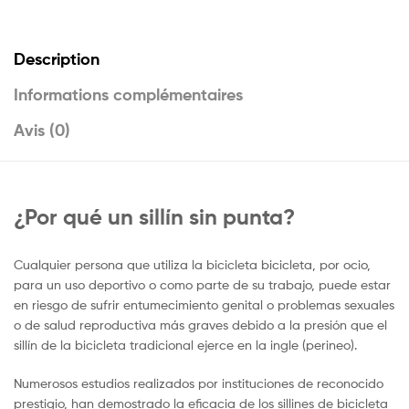
c
a
a
r
e
i
t
t
b
l
s
a
Description
o
A
g
o
p
e
Informations complémentaires
k
p
r
Avis (0)
¿Por qué un sillín sin punta?
Cualquier persona que utiliza la bicicleta bicicleta, por ocio,
para un uso deportivo o como parte de su trabajo, puede estar
en riesgo de sufrir entumecimiento genital o problemas sexuales
o de salud reproductiva más graves debido a la presión que el
sillín de la bicicleta tradicional ejerce en la ingle (perineo).
Numerosos estudios realizados por instituciones de reconocido
prestigio, han demostrado la eficacia de los sillines de bicicleta