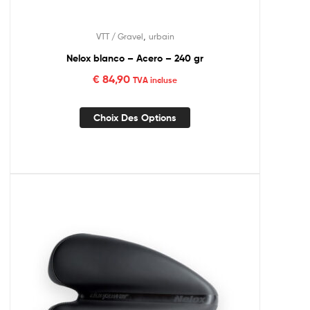
,
VTT / Gravel
urbain
Nelox blanco – Acero – 240 gr
€
84,90
TVA incluse
Choix Des Options