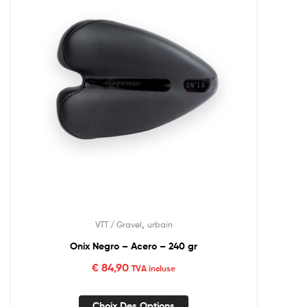
,
VTT / Gravel
urbain
Onix Negro – Acero – 240 gr
€
84,90
TVA incluse
Choix Des Options