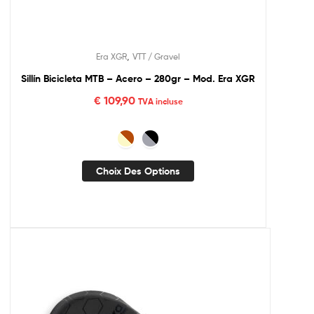
,
Era XGR
VTT / Gravel
Sillín Bicicleta MTB – Acero – 280gr – Mod. Era XGR
€
109,90
TVA incluse
Choix Des Options