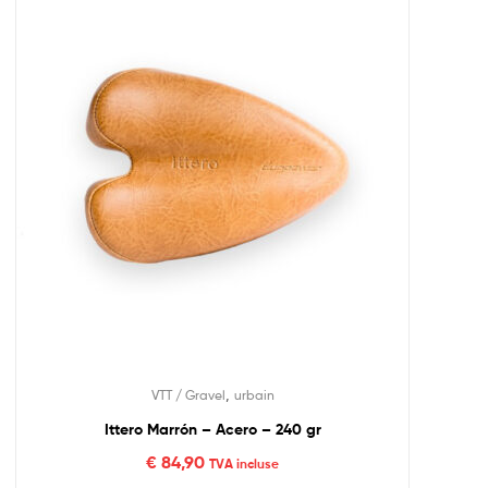
,
VTT / Gravel
urbain
Ittero Marrón – Acero – 240 gr
€
84,90
TVA incluse