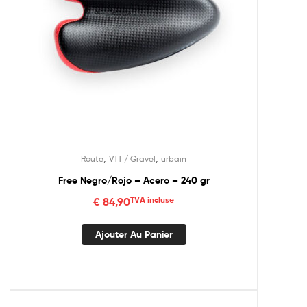
,
,
Route
VTT / Gravel
urbain
Free Negro/Rojo – Acero – 240 gr
€
84,90
TVA incluse
Ajouter Au Panier