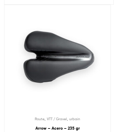
,
,
Route
VTT / Gravel
urbain
Arrow – Acero – 235 gr