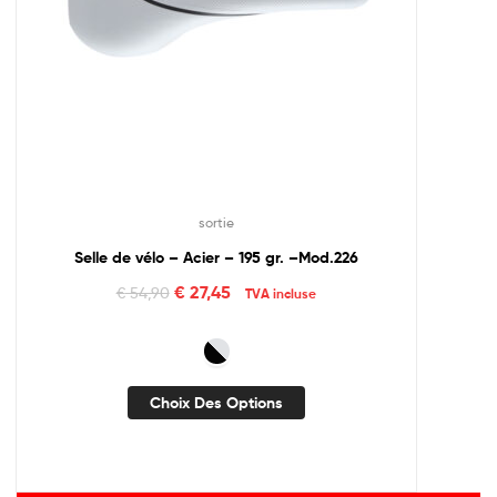
sortie
Selle de vélo – Acier – 195 gr. –Mod.226
€
27,45
€
54,90
TVA incluse
Choix Des Options