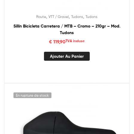
,
,
,
Route
VTT / Gravel
Tudons
Tudons
Sillín Bicicleta Carretera / MTB – Cromo – 210gr – Mod.
Tudons
€
119,90
TVA incluse
Ajouter Au Panier
En rupture de stock