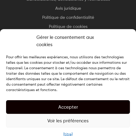
Avis juridique
Politique de confidentialité
Politique de cookies
Gérer le consentement aux
cookies
Pour offrir les meilleures expériences, nous utilisons des technologies
telles que les cookies pour stocker et/ou accéder aux informations sur
Copyright © 2025 Essax
.
Tous droits réservés. Design cuisiné par
l'appareil. Le consentement à ces technologies nous permettra de
Le Chef du Web
traiter des données telles que le comportement de navigation ou des
identifiants uniques sur ce site. Le défaut de consentement ou le retrait
du consentement peut affecter négativement certaines
caractéristiques et fonctions.
Accepter
Voir les préférences
0
{titre}