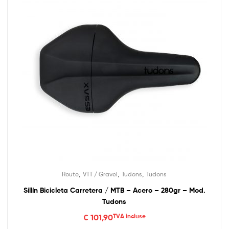
,
,
,
Route
VTT / Gravel
Tudons
Tudons
Sillín Bicicleta Carretera / MTB – Acero – 280gr – Mod.
Tudons
€
101,90
TVA incluse