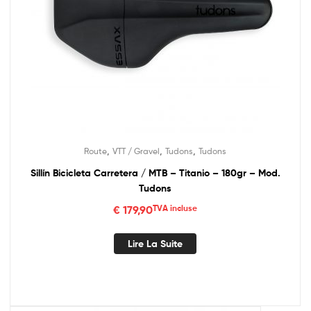
,
,
,
Route
VTT / Gravel
Tudons
Tudons
Sillín Bicicleta Carretera / MTB – Titanio – 180gr – Mod.
Tudons
€
179,90
TVA incluse
Lire La Suite