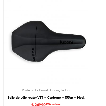
,
,
,
Route
VTT / Gravel
Tudons
Tudons
Selle de vélo route/VTT – Carbone – 155gr – Mod.
€
269,90
TVA incluse