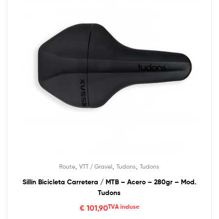
,
,
,
Route
VTT / Gravel
Tudons
Tudons
Sillín Bicicleta Carretera / MTB – Acero – 280gr – Mod.
Tudons
€
101,90
TVA incluse