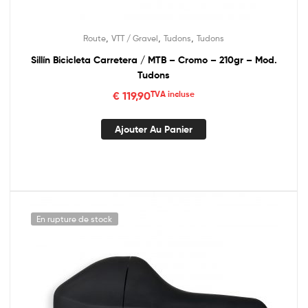
,
,
,
Route
VTT / Gravel
Tudons
Tudons
Sillín Bicicleta Carretera / MTB – Cromo – 210gr – Mod.
Tudons
€
119,90
TVA incluse
Ajouter Au Panier
En rupture de stock