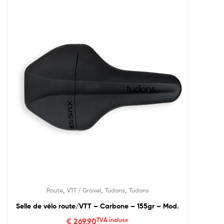
,
,
,
Route
VTT / Gravel
Tudons
Tudons
Selle de vélo route/VTT – Carbone – 155gr – Mod.
€
269,90
TVA incluse