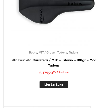
,
,
,
Route
VTT / Gravel
Tudons
Tudons
Sillín Bicicleta Carretera / MTB – Titanio – 180gr – Mod.
Tudons
€
179,90
TVA incluse
Lire La Suite