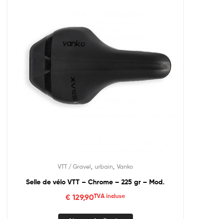
,
,
VTT / Gravel
urbain
Vanko
Selle de vélo VTT – Chrome – 225 gr – Mod.
€
129,90
TVA incluse