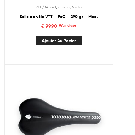
,
,
VTT / Gravel
urbain
Vanko
Selle de vélo VTT – FeC – 290 gr – Mod.
€
99,90
TVA incluse
Ajouter Au Panier