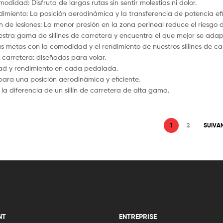
odidad: Disfruta de largas rutas sin sentir molestias ni dolor.
ndimiento: La posición aerodinámica y la transferencia de potencia ef
 de lesiones: La menor presión en la zona perineal reduce el riesgo d
estra gama de sillines de carretera y encuentra el que mejor se adapt
us metas con la comodidad y el rendimiento de nuestros sillines de ca
de carretera: diseñados para volar.
ad y rendimiento en cada pedalada.
 para una posición aerodinámica y eficiente.
la diferencia de un sillín de carretera de alta gama.
1
2
SUIVA
NT
ENTREPRISE