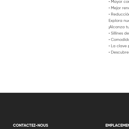
• Mayor com
• Mejor re
• Reducción
Explora nu
¡Alcanza t
• Sillines 
• Comodid
• La clave
• Descubre 
CONTACTEZ-NOUS
EMPLACEME