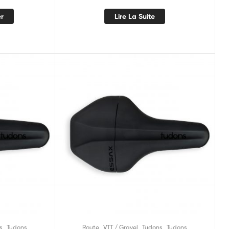
er
Lire La Suite
,
,
,
,
s
Tudons
Route
VTT / Gravel
Tudons
Tudons