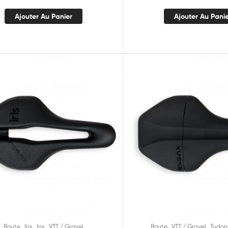
Ajouter Au Panier
Ajouter Au Pani
,
,
,
,
,
Route
Iris
Iris
VTT / Gravel
Route
VTT / Gravel
Tudon