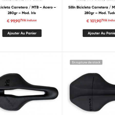
Bicicleta Carretera / MTB – Acero –
Sillín Bicicleta Carretera /
280gr – Mod. Iris
280gr – Mod. Tud
€
99,90
TVA incluse
€
101,90
TVA inclu
Ajouter Au Panier
Ajouter Au Pani
En rupture de stock