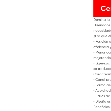
Ce
Domina la c
Diseñados 
necesidades
¿Por qué el
• Posición
eficiencia 
• Menor co
mejorando 
• Ligereza
se traduce
Característ
• Canal pr
• Forma ae
• Acolchad
• Raíles de
• Diseño e
Beneficios 