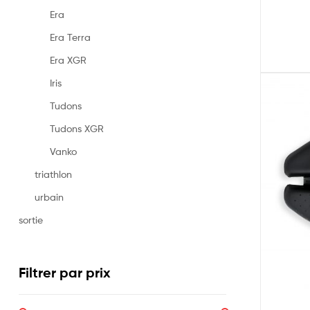
Era
Era Terra
Era XGR
Iris
Tudons
Tudons XGR
Vanko
triathlon
urbain
sortie
Filtrer par prix