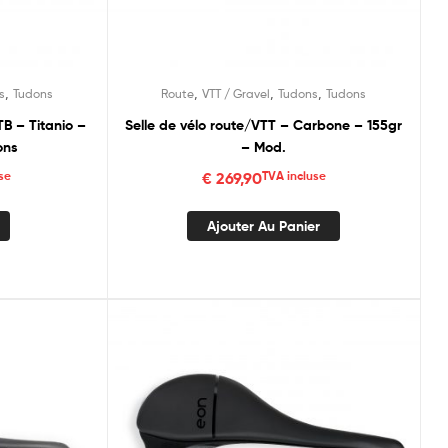
,
,
,
,
s
Tudons
Route
VTT / Gravel
Tudons
Tudons
TB – Titanio –
Selle de vélo route/VTT – Carbone – 155gr
ons
– Mod.
se
€
269,90
TVA incluse
Ajouter Au Panier