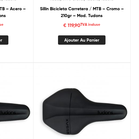
 MTB – Acero –
Sillín Bicicleta Carretera / MTB – Cromo –
ons
210gr – Mod. Tudons
se
€
119,90
TVA incluse
er
Ajouter Au Panier