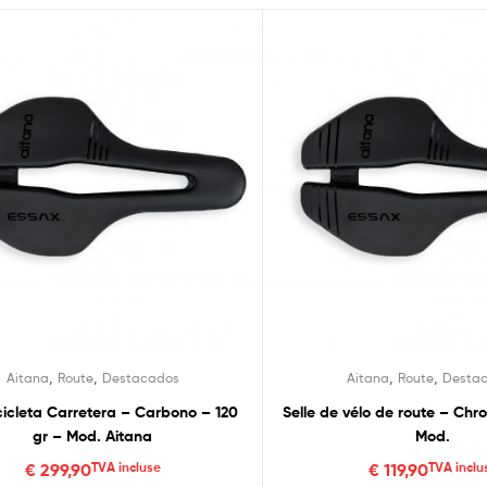
,
,
,
,
Aitana
Route
Destacados
Aitana
Route
Desta
Bicicleta Carretera – Carbono – 120
Selle de vélo de route – Chr
gr – Mod. Aitana
Mod.
€
299,90
TVA incluse
€
119,90
TVA inclu