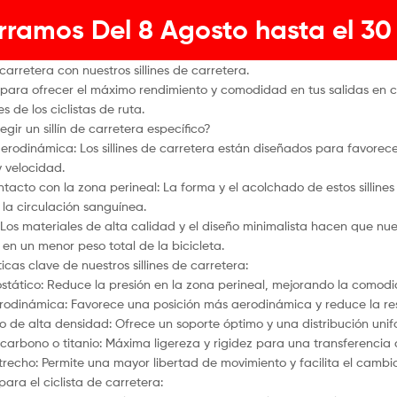
rramos Del 8 Agosto hasta el 30
arretera con nuestros sillines de carretera.
para ofrecer el máximo rendimiento y comodidad en tus salidas en ca
 de los ciclistas de ruta.
egir un sillín de carretera específico?
 aerodinámica: Los sillines de carretera están diseñados para favore
y velocidad.
ntacto con la zona perineal: La forma y el acolchado de estos silline
la circulación sanguínea.
: Los materiales de alta calidad y el diseño minimalista hacen que nue
 en un menor peso total de la bicicleta.
icas clave de nuestros sillines de carretera:
ostático: Reduce la presión en la zona perineal, mejorando la comodi
rodinámica: Favorece una posición más aerodinámica y reduce la resi
o de alta densidad: Ofrece un soporte óptimo y una distribución unif
 carbono o titanio: Máxima ligereza y rigidez para una transferencia 
strecho: Permite una mayor libertad de movimiento y facilita el cambio
para el ciclista de carretera: