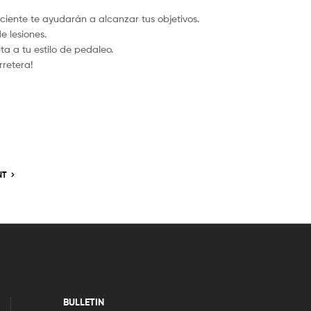
iciente te ayudarán a alcanzar tus objetivos.
e lesiones.
a a tu estilo de pedaleo.
rretera!
NT
BULLETIN