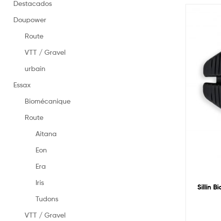
en
Destacados
Espagne
Doupower
–
Selles
Route
fabriquées
en
VTT / Gravel
Espagne
urbain
Essax
Biomécanique
Route
Aitana
Eon
Era
Iris
Sillín 
Tudons
VTT / Gravel