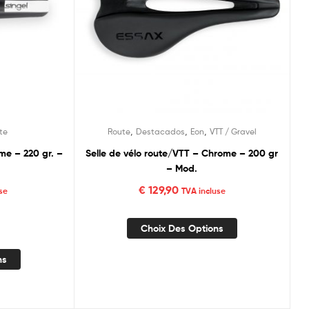
,
,
,
te
Route
Destacados
Eon
VTT / Gravel
me – 220 gr. –
Selle de vélo route/VTT – Chrome – 200 gr
– Mod.
€
129,90
se
TVA incluse
Choix Des Options
ns