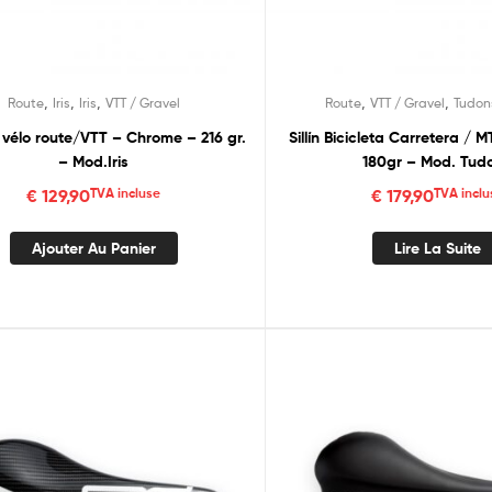
,
,
,
,
,
Route
Iris
Iris
VTT / Gravel
Route
VTT / Gravel
Tudon
 vélo route/VTT – Chrome – 216 gr.
Sillín Bicicleta Carretera / M
– Mod.Iris
180gr – Mod. Tud
€
129,90
TVA incluse
€
179,90
TVA inclu
Ajouter Au Panier
Lire La Suite