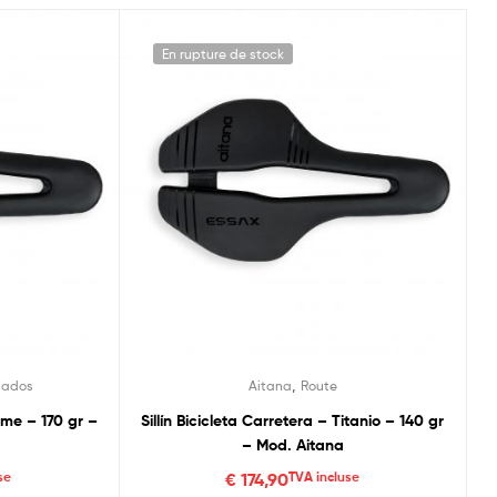
En rupture de stock
,
cados
Aitana
Route
ome – 170 gr –
Sillín Bicicleta Carretera – Titanio – 140 gr
– Mod. Aitana
se
€
174,90
TVA incluse