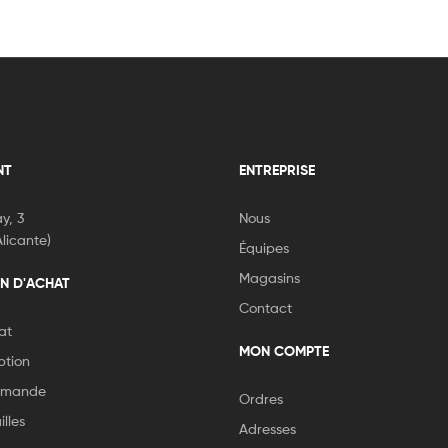
NT
ENTREPRISE
y, 3
Nous
licante)
Équipes
Magasins
N D'ACHAT
Contact
at
MON COMPTE
ption
ommande
Ordres
lles
Adresses