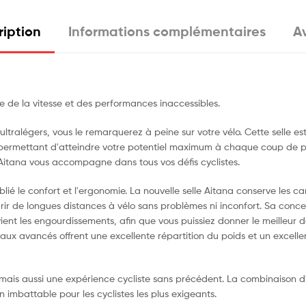
ription
Informations complémentaires
Av
le de la vitesse et des performances inaccessibles.
ltralégers, vous le remarquerez à peine sur votre vélo. Cette selle e
ous permettant d'atteindre votre potentiel maximum à chaque coup de 
 Aitana vous accompagne dans tous vos défis cyclistes.
é le confort et l'ergonomie. La nouvelle selle Aitana conserve les ca
ir de longues distances à vélo sans problèmes ni inconfort. Sa con
révient les engourdissements, afin que vous puissiez donner le meilleu
ux avancés offrent une excellente répartition du poids et un excellen
, mais aussi une expérience cycliste sans précédent. La combinaison 
n imbattable pour les cyclistes les plus exigeants.