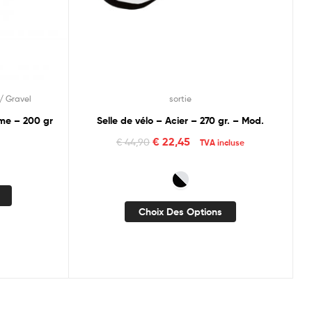
/ Gravel
sortie
ome – 200 gr
Selle de vélo – Acier – 270 gr. – Mod.
€
22,45
€
44,90
TVA incluse
Choix Des Options