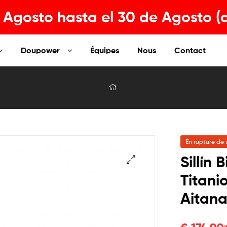
Agosto hasta el 30 de Agosto (
Doupower
Équipes
Nous
Contact
En rupture de 
Sillín 
Titani
🔍
Aitan