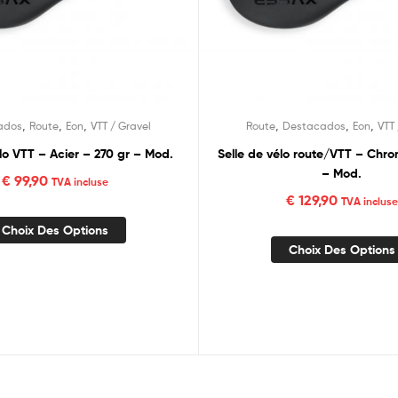
,
,
,
,
,
,
ados
Route
Eon
VTT / Gravel
Route
Destacados
Eon
VTT 
élo VTT – Acier – 270 gr – Mod.
Selle de vélo route/VTT – Chr
– Mod.
€
99,90
TVA incluse
€
129,90
TVA incluse
Choix Des Options
Choix Des Options