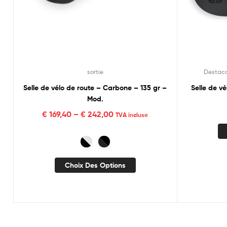
sortie
Destac
Selle de vélo de route – Carbone – 135 gr –
Selle de v
Mod.
€
169,40
–
€
242,00
TVA incluse
Choix Des Options