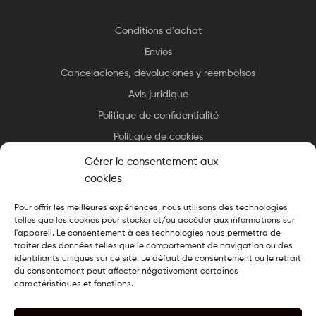
Conditions d'achat
Envíos
Cancelaciones, devoluciones y reembolsos
Avis juridique
Politique de confidentialité
Politique de cookies
Gérer le consentement aux
cookies
Pour offrir les meilleures expériences, nous utilisons des technologies
telles que les cookies pour stocker et/ou accéder aux informations sur
Copyright © 2025 Essax
.
Tous droits réservés. Design cuisiné par
l'appareil. Le consentement à ces technologies nous permettra de
Le Chef du Web
traiter des données telles que le comportement de navigation ou des
identifiants uniques sur ce site. Le défaut de consentement ou le retrait
du consentement peut affecter négativement certaines
caractéristiques et fonctions.