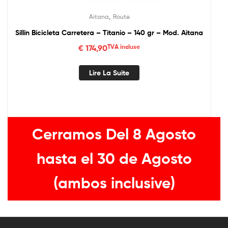
,
Aitana
Route
Sillín Bicicleta Carretera – Titanio – 140 gr – Mod. Aitana
€
174,90
TVA incluse
Lire La Suite
Cerramos Del 8 Agosto
hasta el 30 de Agosto
(ambos inclusive)