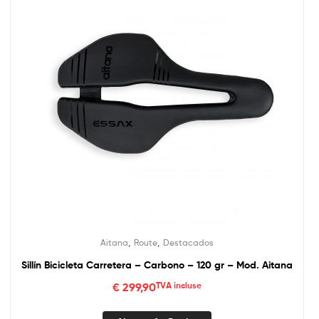
,
,
Aitana
Route
Destacados
Sillín Bicicleta Carretera – Carbono – 120 gr – Mod. Aitana
€
299,90
TVA incluse