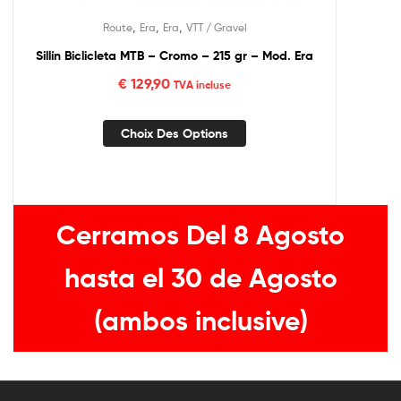
,
,
,
Route
Era
Era
VTT / Gravel
Sillín Biclicleta MTB – Cromo – 215 gr – Mod. Era
€
129,90
TVA incluse
Choix Des Options
Cerramos Del 8 Agosto
hasta el 30 de Agosto
(ambos inclusive)