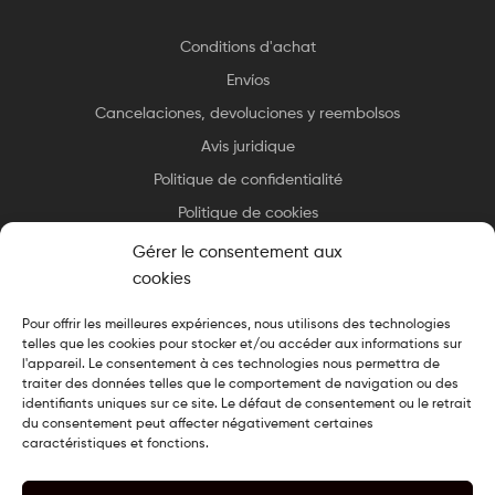
Conditions d'achat
Envíos
Cancelaciones, devoluciones y reembolsos
Avis juridique
Politique de confidentialité
Politique de cookies
Gérer le consentement aux
cookies
Pour offrir les meilleures expériences, nous utilisons des technologies
telles que les cookies pour stocker et/ou accéder aux informations sur
Copyright © 2025 Essax
.
Tous droits réservés. Design cuisiné par
l'appareil. Le consentement à ces technologies nous permettra de
Le Chef du Web
traiter des données telles que le comportement de navigation ou des
identifiants uniques sur ce site. Le défaut de consentement ou le retrait
du consentement peut affecter négativement certaines
caractéristiques et fonctions.