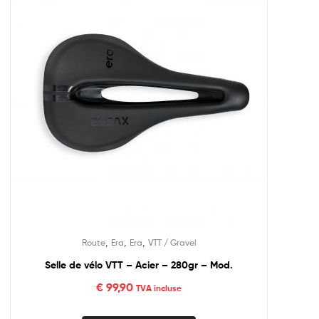
,
,
,
Route
Era
Era
VTT / Gravel
Selle de vélo VTT – Acier – 280gr – Mod.
€
99,90
TVA incluse