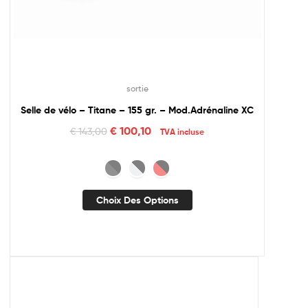
sortie
Selle de vélo – Titane – 155 gr. – Mod.Adrénaline XC
€
100,10
€
143,00
TVA incluse
Choix Des Options