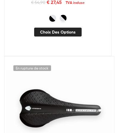
€
27,45
€
54,90
TVA incluse
Choix Des Options
En rupture de stock