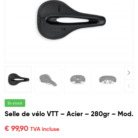
para
cada
necesidad
En stock
Selle de vélo VTT – Acier – 280gr – Mod.
€
99,90
TVA incluse