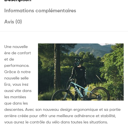
o
p
e
Informations complémentaires
k
p
r
Avis (0)
Une nouvelle
ère de confort
et de
performance.
Grâce à notre
nouvelle selle
Era, vous irez
aussi vite dans
les montées
que dans les
descentes. Avec son nouveau design ergonomique et sa partie
arrière créée pour offrir une meilleure adhérence et stabilité,
vous aurez le contrôle du vélo dans toutes les situations.