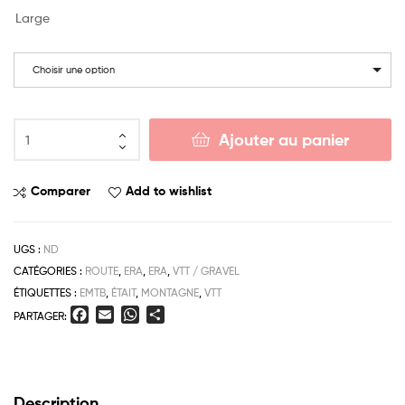
Large
Choisir une option
Ajouter au panier
Comparer
Add to wishlist
UGS :
ND
CATÉGORIES :
ROUTE
,
ERA
,
ERA
,
VTT / GRAVEL
ÉTIQUETTES :
EMTB
,
ÉTAIT
,
MONTAGNE
,
VTT
F
E
W
P
PARTAGER:
a
m
h
a
c
a
a
r
e
i
t
t
b
l
s
a
Description
o
A
g