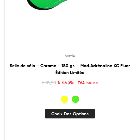
sortie
Selle de vélo – Chrome – 180 gr. – Mod.Adrénaline XC Fluor
Édition Limitée
€
44,95
€
89,90
TVA incluse
Choix Des Options