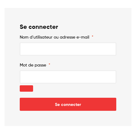
para
cada
Se connecter
necesidad
Nom d'utilisateur ou adresse e-mail
*
Mot de passe
*
Se connecter