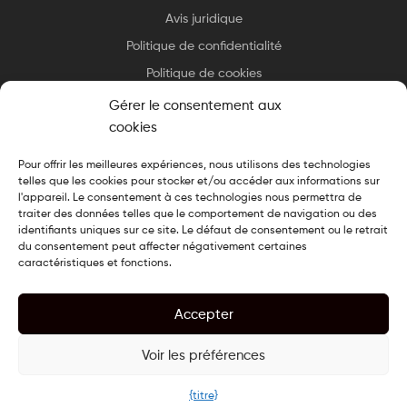
Avis juridique
Politique de confidentialité
Politique de cookies
Gérer le consentement aux
cookies
Pour offrir les meilleures expériences, nous utilisons des technologies
telles que les cookies pour stocker et/ou accéder aux informations sur
Copyright © 2025 Essax
.
Tous droits réservés. Design cuisiné par
l'appareil. Le consentement à ces technologies nous permettra de
Le Chef du Web
traiter des données telles que le comportement de navigation ou des
identifiants uniques sur ce site. Le défaut de consentement ou le retrait
du consentement peut affecter négativement certaines
caractéristiques et fonctions.
Accepter
Voir les préférences
0
{titre}
Recherche
Boutique
Mon compte
Recherche
Liste de souhaits