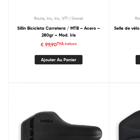
,
,
,
Route
Iris
Iris
VTT / Gravel
Ro
Sillín Bicicleta Carretera / MTB – Acero –
Selle de vél
280gr – Mod. Iris
€
99,90
TVA incluse
Ajouter Au Panier