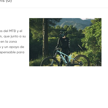
is (0)
o
p
e
p
r
s del MTB y el
, que junto a su
 en la zona
is y un apoyo de
dispensable para