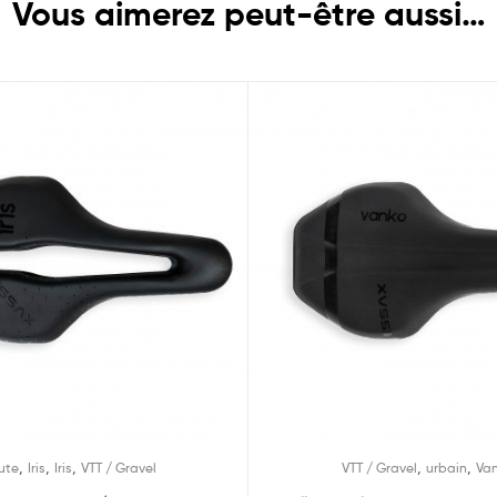
Vous aimerez peut-être aussi…
,
,
,
,
,
ute
Iris
Iris
VTT / Gravel
VTT / Gravel
urbain
Va