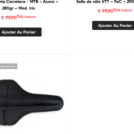
cleta Carretera / MTB – Acero –
Selle de vélo VTT – FeC – 29
280gr – Mod. Iris
€
99,90
TVA incluse
€
99,90
TVA incluse
Ajouter Au Panier
Ajouter Au Panier
 de stock