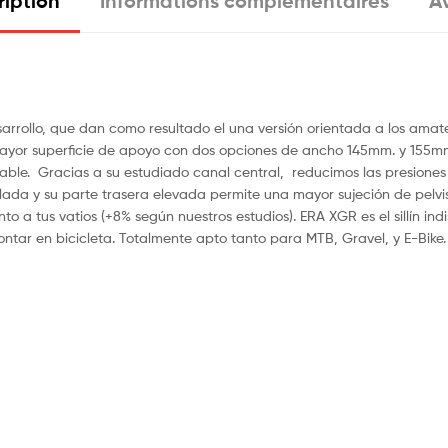
ription
Informations complémentaires
Av
k
arrollo, que dan como resultado el una versión orientada a los amate
ayor superficie de apoyo con dos opciones de ancho 145mm. y 155mm
ble. Gracias a su estudiado canal central, reducimos las presiones
alada y su parte trasera elevada permite una mayor sujeción de pelv
 a tus vatios (+8% según nuestros estudios). ERA XGR es el sillín in
ntar en bicicleta. Totalmente apto tanto para MTB, Gravel, y E-Bike.