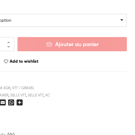
 option
Ajouter au panier
Add to wishlist
RA XGR
,
VTT / GRAVEL
AVIER
,
SELLE VTT
,
SELLE VTT
,
XC
E
W
P
a
m
h
a
c
a
a
r
e
i
t
t
b
l
s
a
o
A
g