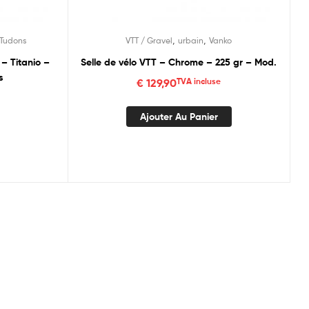
,
,
Tudons
VTT / Gravel
urbain
Vanko
 – Titanio –
Selle de vélo VTT – Chrome – 225 gr – Mod.
s
€
129,90
TVA incluse
Ajouter Au Panier