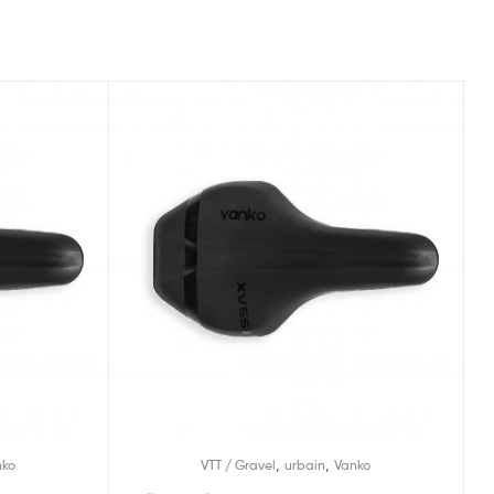
,
,
nko
VTT / Gravel
urbain
Vanko