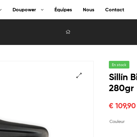
Doupower
Équipes
Nous
Contact
En stock
Sillín
280gr
🔍
€
109,90
Couleur