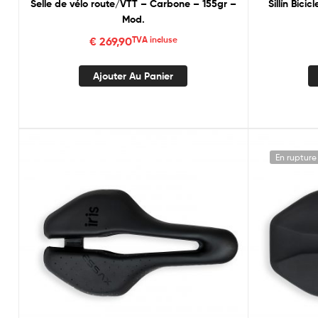
Selle de vélo route/VTT – Carbone – 155gr –
Sillín Bici
Mod.
€
269,90
TVA incluse
Ajouter Au Panier
En rupture