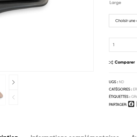
Large
Choisir une
Comparer
UGS :
ND
CATÉGORIES :
E
ÉTIQUETTES :
GR
F
PARTAGER: