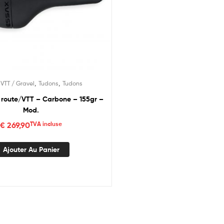
,
,
,
VTT / Gravel
Tudons
Tudons
o route/VTT – Carbone – 155gr –
Mod.
€
269,90
TVA incluse
Ajouter Au Panier