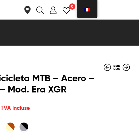
0
0
 Bicicleta MTB – Acero –
 – Mod. Era XGR
€
€
105,90
174,90
TVA incluse
TVA incluse
TVA incluse