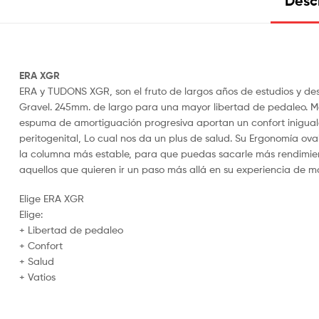
Desc
ERA XGR
ERA y TUDONS XGR, son el fruto de largos años de estudios y des
Gravel. 245mm. de largo para una mayor libertad de pedaleo. M
espuma de amortiguación progresiva aportan un confort iniguala
peritogenital, Lo cual nos da un plus de salud. Su Ergonomía ov
la columna más estable, para que puedas sacarle más rendimiento
aquellos que quieren ir un paso más allá en su experiencia de mo
Elige ERA XGR
Elige:
+ Libertad de pedaleo
+ Confort
+ Salud
+ Vatios