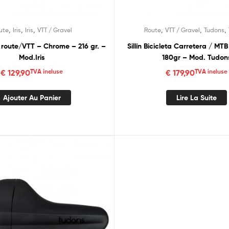
,
,
,
,
,
,
ute
Iris
Iris
VTT / Gravel
Route
VTT / Gravel
Tudons
o route/VTT – Chrome – 216 gr. –
Sillín Bicicleta Carretera / MTB
Mod.Iris
180gr – Mod. Tudon
€
129,90
TVA incluse
€
179,90
TVA incluse
Ajouter Au Panier
Lire La Suite