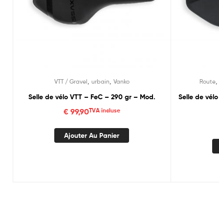
,
,
VTT / Gravel
urbain
Vanko
Route
Selle de vélo VTT – FeC – 290 gr – Mod.
Selle de vél
€
99,90
TVA incluse
Ajouter Au Panier