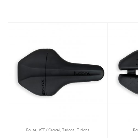
,
,
,
Route
VTT / Gravel
Tudons
Tudons
Ro