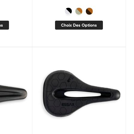
ns
Choix Des Options