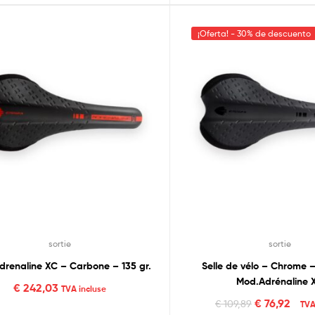
¡Oferta! - 30% de descuento
sortie
sortie
Adrenaline XC – Carbone – 135 gr.
Selle de vélo – Chrome –
Mod.Adrénaline 
€
242,03
TVA incluse
€
76,92
€
109,89
TVA