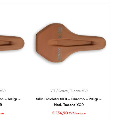
,
 XGR
VTT / Gravel
Tudons XGR
ono – 160gr –
Sillín Bicicleta MTB – Chromo – 210gr –
GR
Mod. Tudons XGR
€
134,90
use
TVA incluse