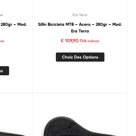
el
Era Terra
80gr – Mod.
Sillín Bicicleta MTB – Acero – 280gr – Mod.
Era Terra
€
109,90
use
TVA incluse
Choix Des Options
ns