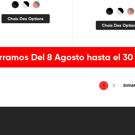
Choix Des Options
Choix Des Optio
rramos Del 8 Agosto hasta el 30
1
2
SUIVA