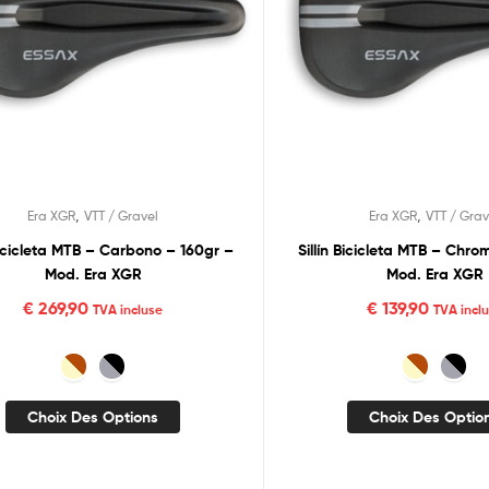
,
,
Era XGR
VTT / Gravel
Era XGR
VTT / Grav
 Bicicleta MTB – Carbono – 160gr –
Sillín Bicicleta MTB – Chro
Mod. Era XGR
Mod. Era XGR
€
269,90
€
139,90
TVA incluse
TVA incl
Choix Des Options
Choix Des Optio