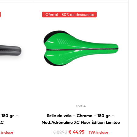
¡Oferta! - 50% de descuento
sortie
 180 gr. –
Selle de vélo – Chrome – 180 gr. –
XC
Mod.Adrénaline XC Fluor Édition Limitée
€
44,95
€
89,90
 incluse
TVA incluse