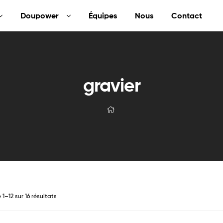
Doupower
Équipes
Nous
Contact
gravier
1–12 sur 16 résultats