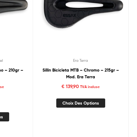
el
Era Terra
mo – 210gr –
Sillín Bicicleta MTB – Chromo – 215gr –
Mod. Era Terra
€
139,90
use
TVA incluse
Choix Des Options
ns