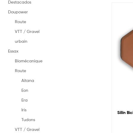
en
Destacados
Espagne
Doupower
–
Selles
Route
fabriquées
en
VTT / Gravel
Espagne
urbain
Essax
Biomécanique
Route
Aitana
Eon
Era
Iris
Sillín Bi
Tudons
VTT / Gravel