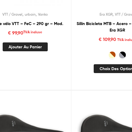
,
,
,
VTT / Gravel
urbain
Vanko
Era XGR
VTT / Grav
de vélo VTT – FeC – 290 gr – Mod.
Sillín Bicicleta MTB – Acero – 2
Era XGR
€
99,90
TVA incluse
€
109,90
TVA incl
Ajouter Au Panier
Choix Des Optio