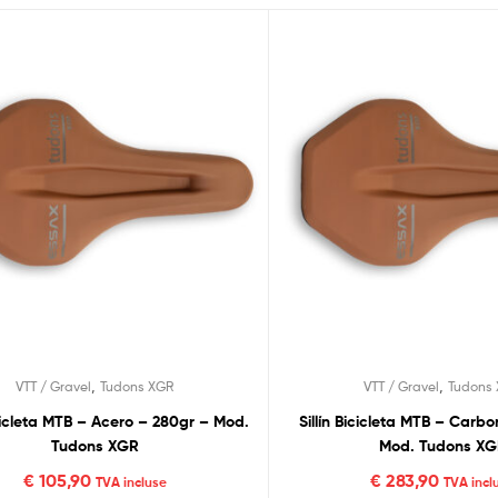
,
,
VTT / Gravel
Tudons XGR
VTT / Gravel
Tudons
cicleta MTB – Acero – 280gr – Mod.
Sillín Bicicleta MTB – Carb
Tudons XGR
Mod. Tudons X
€
105,90
€
283,90
TVA incluse
TVA incl