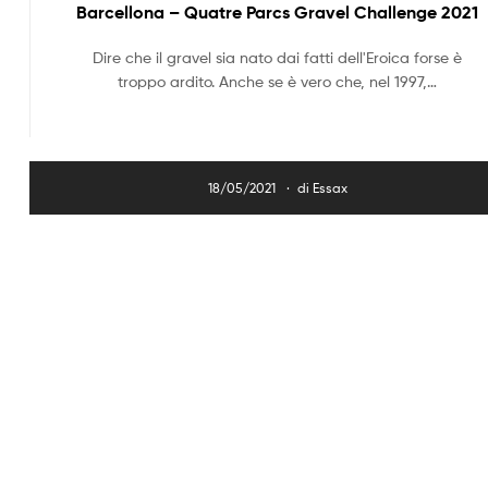
Barcellona – Quatre Parcs Gravel Challenge 2021
Selle
made
in
Dire che il gravel sia nato dai fatti dell'Eroica forse è
Spain
troppo ardito. Anche se è vero che, nel 1997,…
–
Selle
Made
in
Spain
18/05/2021
di
Essax