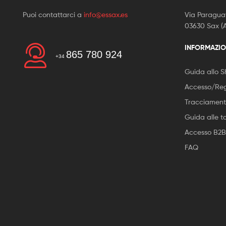
Puoi contattarci a
info@essax.es
Via Paraguay
03630 Sax (A
INFORMAZIO
865 780 924
+34
Guida allo 
Accesso/Reg
Tracciamento
Guida alle t
Accesso B2B
FAQ