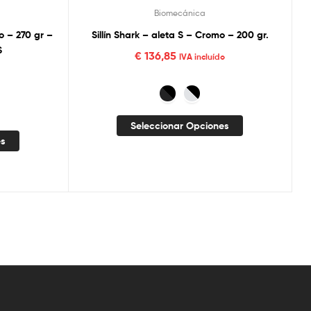
Biomecánica
ro – 270 gr –
Sillín Shark – aleta S – Cromo – 200 gr.
S
€
136,85
IVA incluído
o
Seleccionar Opciones
es