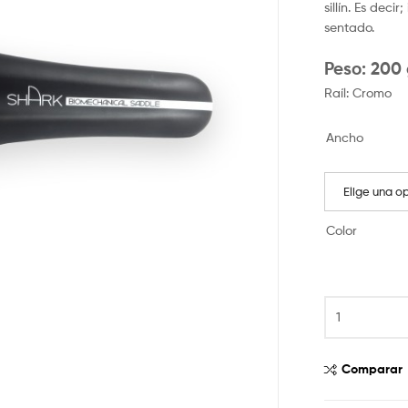
sillín. Es dec
sentado.
Peso: 200 
Raíl: Cromo
Ancho
Elige una o
Color
Comparar