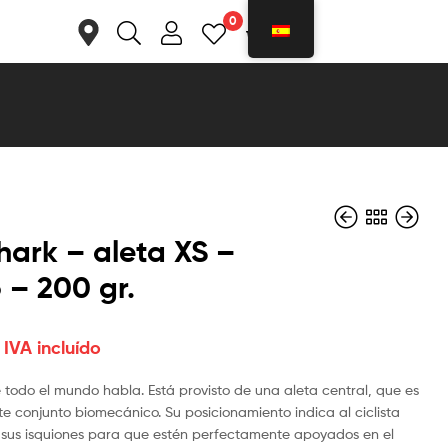
0
0
Shark – aleta XS –
– 200 gr.
€
€
129,99
136,85
IVA incluído
IVA incluído
IVA incluído
que todo el mundo habla. Está provisto de una aleta central, que ​es
te conjunto biomecánico. Su posicionamiento indica al ciclista
sus isquiones para que estén perfectamente apoyados en el