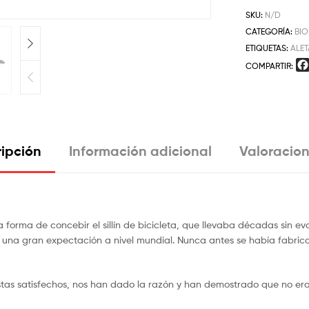
SKU:
N/D
CATEGORÍA:
BI
ETIQUETAS:
ALET
COMPARTIR:
ipción
Información adicional
Valoracion
 forma de concebir el sillín de bicicleta, que llevaba décadas sin ev
na gran expectación a nivel mundial. Nunca antes se había fabricado 
istas satisfechos, nos han dado la razón y han demostrado que no er