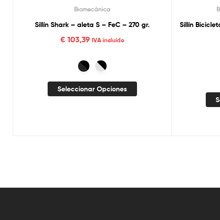
Biomecánica
B
Sillín Shark – aleta S – FeC – 270 gr.
Sillín Bicicl
€
103,39
IVA incluído
Seleccionar Opciones
S