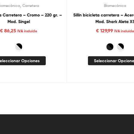
,
iomecánica
Carretera
Biomecánica
eta Carretera – Cromo – 220 gr. –
Sillín bicicleta carretera – Ace
Mod. Singel
Mod. Shark Aleta X
€
86,25
€
129,99
IVA incluído
IVA incluíd
eleccionar Opciones
Seleccionar Opcion