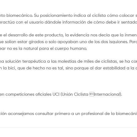
unto biomecánico. Su posicionamiento indica al ciclista cómo colocar 
nteractúa con el usuario dándole información de cómo debe ir sentado
 el desarrollo de este producto, la evidencia nos decía que la inmens
e solían estar girados o solo apoyaban uno de los dos isquiones. Porq
ear no es la natural para el cuerpo humano.
una solución terapéutica a las molestias de miles de ciclistas, se ha
la bici, que de hecho no es tal, sino porque al dar estabilidad a la
n competiciones oficiales UCI (Unión Ciclista Internacional).
ción aconsejamos consultar primero a un profesional de la biomecánic