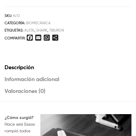
SKU:
N/D
CATEGORÍA:
BIOMECÁNICA
ETIQUETAS:
ALETA
,
SHARK
,
TIBURON
F
E
W
C
COMPARTIR:
a
m
h
o
c
a
a
m
e
i
t
p
b
l
s
a
Descripción
o
A
r
o
p
t
Información adicional
k
p
i
r
Valoraciones (0)
¿Cómo surgió?
Hace seis Essax ​
rompió todos