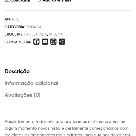
Comparar
Add to wishlist
REF:
N.D.
CATEGORIA:
TOMADA
ETIQUETAS:
BTT
,
ESTRADA
,
MTB
,
MX
F
E
W
S
COMPARTILHAR:
a
m
h
h
c
a
a
a
e
i
t
r
b
l
s
e
Descrição
o
A
o
p
Informação adicional
k
p
Avaliações (0)
Absolutamente todos nós que praticamos ciclismo éramos em
algum momento novos nisto, e certamente começaríamos com
bicicletas e componentes mais baratos, mas que nos deixavam