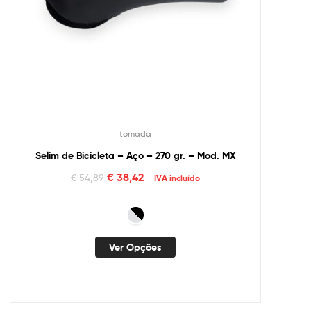
tomada
Selim de Bicicleta – Aço – 270 gr. – Mod. MX
€
38,42
€
54,89
IVA incluído
Ver Opções