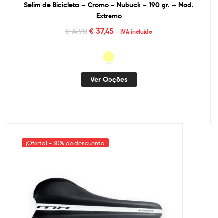
Selim de Bicicleta – Cromo – Nubuck – 190 gr. – Mod.
Extremo
€
37,45
€
74,90
IVA incluído
Ver Opções
¡Oferta! - 30% de descuento