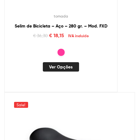
tomada
Selim de Bicicleta – Aço – 280 gr. – Mod. FXD
€
18,15
€
36,30
IVA incluído
Ver Opções
Sale!