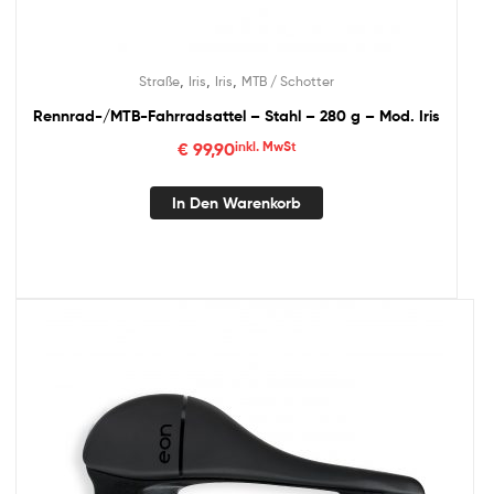
,
,
,
Straße
Iris
Iris
MTB / Schotter
Rennrad-/MTB-Fahrradsattel – Stahl – 280 g – Mod. Iris
€
99,90
inkl. MwSt
In Den Warenkorb