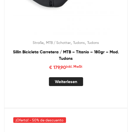
,
,
,
Straße
MTB / Schotter
Tudons
Tudons
Sillín Bicicleta Carretera / MTB – Titanio – 180gr – Mod.
Tudons
€
179,90
inkl. MwSt
Weiterlesen
¡Oferta! - 50% de descuento