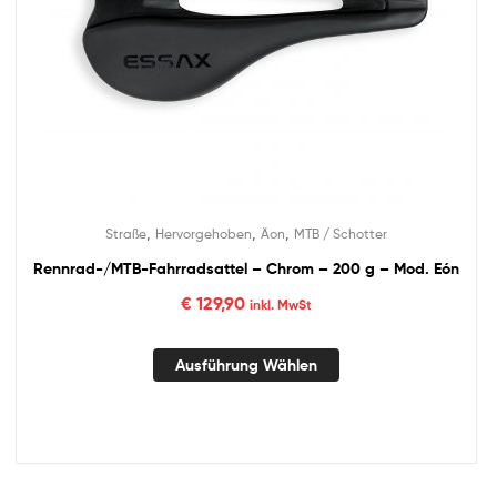
,
,
,
Straße
Hervorgehoben
Äon
MTB / Schotter
Rennrad-/MTB-Fahrradsattel – Chrom – 200 g – Mod. Eón
€
129,90
inkl. MwSt
Ausführung Wählen