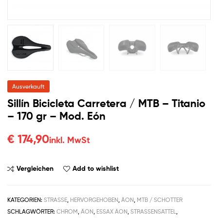
Ausverkauft
Sillín Bicicleta Carretera / MTB – Titanio
– 170 gr – Mod. Eón
€
174,90
inkl. MwSt
Vergleichen
Add to wishlist
KATEGORIEN:
STRASSE
,
HERVORGEHOBEN
,
ÄON
,
MTB / SCHOTTER
SCHLAGWÖRTER:
CHROM
,
ÄON
,
ESSAX ÄON
,
STRASSENSATTEL
,