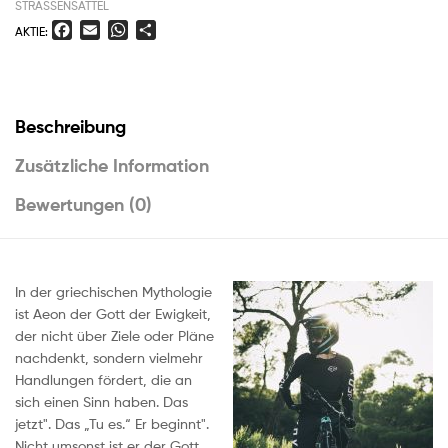
STRASSENSATTEL
F
E
W
T
AKTIE:
a
m
h
e
c
a
a
i
e
i
t
l
b
l
s
e
Beschreibung
o
A
n
o
p
Zusätzliche Information
k
p
Bewertungen (0)
In der griechischen Mythologie
ist Aeon der Gott der Ewigkeit,
der nicht über Ziele oder Pläne
nachdenkt, sondern vielmehr
Handlungen fördert, die an
sich einen Sinn haben. Das
jetzt". Das „Tu es.“ Er beginnt".
Nicht umsonst ist er der Gott,